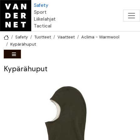
Hyppää pääsisältöön
Safety
Sport
Liikelahjat
Tactical
Safety
Tuotteet
Vaatteet
Aclima - Warmwool
Kypärähuput
Kypärähuput