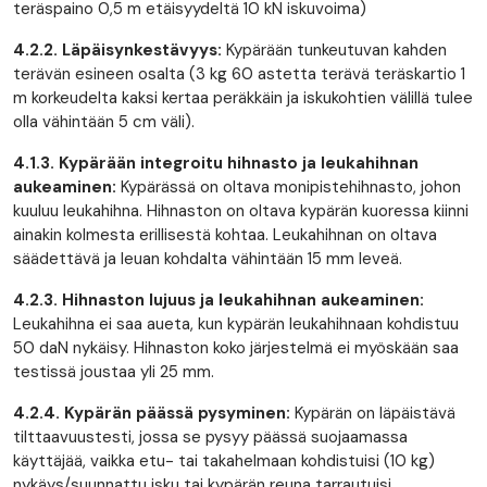
teräspaino 0,5 m etäisyydeltä 10 kN iskuvoima)
4.2.2. Läpäisynkestävyys:
Kypärään tunkeutuvan kahden
terävän esineen osalta (3 kg 60 astetta terävä teräskartio 1
m korkeudelta kaksi kertaa peräkkäin ja iskukohtien välillä tulee
olla vähintään 5 cm väli).
4.1.3. Kypärään integroitu hihnasto ja leukahihnan
aukeaminen:
Kypärässä on oltava monipistehihnasto, johon
kuuluu leukahihna. Hihnaston on oltava kypärän kuoressa kiinni
ainakin kolmesta erillisestä kohtaa. Leukahihnan on oltava
säädettävä ja leuan kohdalta vähintään 15 mm leveä.
4.2.3. Hihnaston lujuus ja leukahihnan aukeaminen:
Leukahihna ei saa aueta, kun kypärän leukahihnaan kohdistuu
50 daN nykäisy. Hihnaston koko järjestelmä ei myöskään saa
testissä joustaa yli 25 mm.
4.2.4. Kypärän päässä pysyminen:
Kypärän on läpäistävä
tilttaavuustesti, jossa se pysyy päässä suojaamassa
käyttäjää, vaikka etu- tai takahelmaan kohdistuisi (10 kg)
nykäys/suunnattu isku tai kypärän reuna tarrautuisi