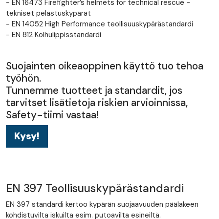
- EN 16473 Firefighter’s helmets for technical rescue -
tekniset pelastuskypärät
- EN 14052 High Performance teollisuuskypärästandardi
- EN 812 Kolhulippisstandardi
Suojainten oikeaoppinen käyttö tuo tehoa
työhön.
Tunnemme tuotteet ja standardit, jos
tarvitset lisätietoja riskien arvioinnissa,
Safety-tiimi vastaa!
Kysy!
EN 397 Teollisuuskypärästandardi
EN 397 standardi kertoo kypärän suojaavuuden päälakeen
kohdistuvilta iskuilta esim. putoavilta esineiltä.