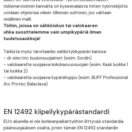
riskienarvioinnin kannalta on kyseenalaista miten työntekijöitä
voidaan ohjeistaa oikein tilkinnän suhteen, jos valitaan
reiällinen malli.
Töihin, joissa on sähköiskun tai valokaaren
uhka suosittelemme vain umpikypäriä ilman
tuuletusaukkoja!
Tarkista myös tarvitaanko sähkötyökypärän kanssa:
- di-electric kuulonsuojaimet (esim. Sordin)
- valokaarelta suojaava kokokasvuosuojain (esim. Kask luokka 1
tai luokka 2)
- valokaarelta suojaava kypärähuppu (esim. BUFF Professional
Arc Protec Balaclava)
EN 12492 kiipeilykypärästandardi
EU:n alueella ei ole korkeanpaikantyöhön liittyvää standardia
päänsuojauksen osalta, joten tämän EN 12492 standardin