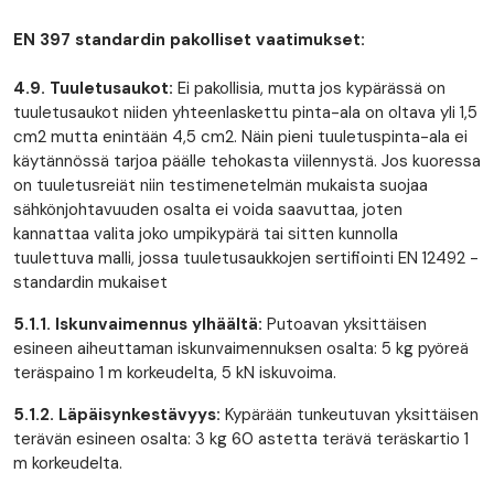
EN 397 standardin pakolliset vaatimukset:
4.9. Tuuletusaukot:
Ei pakollisia, mutta jos kypärässä on
tuuletusaukot niiden yhteenlaskettu pinta-ala on oltava yli 1,5
cm2 mutta enintään 4,5 cm2. Näin pieni tuuletuspinta-ala ei
käytännössä tarjoa päälle tehokasta viilennystä. Jos kuoressa
on tuuletusreiät niin testimenetelmän mukaista suojaa
sähkönjohtavuuden osalta ei voida saavuttaa, joten
kannattaa valita joko umpikypärä tai sitten kunnolla
tuulettuva malli, jossa tuuletusaukkojen sertifiointi EN 12492 -
standardin mukaiset
5.1.1. Iskunvaimennus ylhäältä:
Putoavan yksittäisen
esineen aiheuttaman iskunvaimennuksen osalta: 5 kg pyöreä
teräspaino 1 m korkeudelta, 5 kN iskuvoima.
5.1.2. Läpäisynkestävyys:
Kypärään tunkeutuvan yksittäisen
terävän esineen osalta: 3 kg 60 astetta terävä teräskartio 1
m korkeudelta.