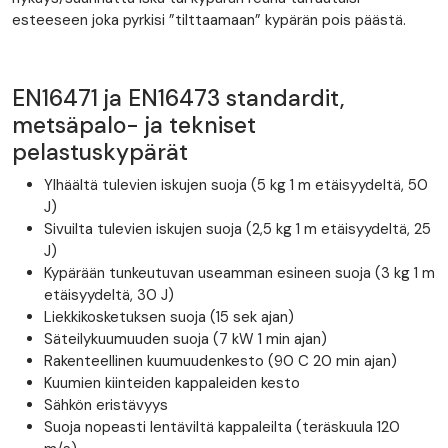
esteeseen joka pyrkisi ”tilttaamaan” kypärän pois päästä.
EN16471 ja EN16473 standardit,
metsäpalo- ja tekniset
pelastuskypärät
Ylhäältä tulevien iskujen suoja (5 kg 1 m etäisyydeltä, 50
J)
Sivuilta tulevien iskujen suoja (2,5 kg 1 m etäisyydeltä, 25
J)
Kypärään tunkeutuvan useamman esineen suoja (3 kg 1 m
etäisyydeltä, 30 J)
Liekkikosketuksen suoja (15 sek ajan)
Säteilykuumuuden suoja (7 kW 1 min ajan)
Rakenteellinen kuumuudenkesto (90 C 20 min ajan)
Kuumien kiinteiden kappaleiden kesto
Sähkön eristävyys
Suoja nopeasti lentäviltä kappaleilta (teräskuula 120