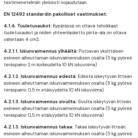
testimenetelmiin yleisesti nojaudutaan.
EN 12492 standardin pakolliset vaatimukset:
4.1.4. Tuuletusaukot:
Kypärässä on oltava tehokkaat
tuuletusaukot ja niiden yhteenlaskettu pinta-ala on oltava
vähintään 4 cm2.
4.2.1.1. Iskunvaimennus ylhäältä:
Putoavan yksittäisen
esineen aiheuttaman iskunvaimennuksen osalta (5 kg pyöreä
teräspaino 2 m korkeudelta 10 kN iskuvoima)
4.2.1.2. Iskunvaimennus edestä:
Edestä iskeytyvän litteän
esineen aiheuttaman iskunvaimennuksen osalta (5 kg pyöreä
teräspaino 0,5 m etäisyydeltä 10 kN iskuvoima)
4.2.1.3. Iskunvaimennus sivuilta:
Sivulta iskeytyvän litteän
esineen aiheuttaman iskunvaimennuksen osalta (5 kg pyöreä
teräspaino 0,5 m etäisyydeltä 10 kN iskuvoima)
4.2.1.3. Iskunvaimennus takaa:
Takaa iskeytyvän litteän
esineen aiheuttaman iskunvaimennuksen osalta (5 kg pyöreä