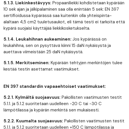
5.1.3. Liekinkestävyys:
Propaaniliekki kohdistetaan kypärään
10 sek ajan ja jälkipalaminen saa olla enintään 5 sek: EN 397
sertifioidussa kypärässä saa kuitenkin olla yhteispinta-
alaltaan 4,5 cm2 tuuletusaukot, eli tämä testi ei tarkoita että
kypärä suojaisi käyttäjää liekkikosketukselta.
5.1.4. Leukahihnan aukeaminen:
Jos kypärässä on
leukahihna, sen on pysyttävä kiinni 15 daN nykäisystä ja
auettava viimeistään 25 daN nykäisystä.
5.1.5. Merkitseminen:
Kypärään tehtyjen merkintöjen tulee
kestää testin asettamat vaatimukset.
EN 397 standardin vapaaehtoiset vaatimukset:
5.2.1. Kylmältä suojaavuus:
Pakollisten vaatimusten testit
5.1.1. ja 5.1.2 suoritetaan uudelleen -20 C tai -30 C
lämpötilassa ja kypärän merkintä sen mukaisesti.
5.2.2. Kuumalta suojaavuus:
Pakollisten vaatimusten testit
5.1.1. ja 5.1.2 suoritetaan uudelleen +150 C lämpötilassa ja