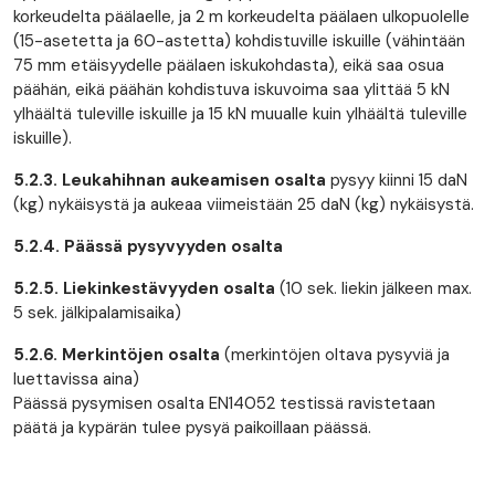
korkeudelta päälaelle, ja 2 m korkeudelta päälaen ulkopuolelle
(15-asetetta ja 60-astetta) kohdistuville iskuille (vähintään
75 mm etäisyydelle päälaen iskukohdasta), eikä saa osua
päähän, eikä päähän kohdistuva iskuvoima saa ylittää 5 kN
ylhäältä tuleville iskuille ja 15 kN muualle kuin ylhäältä tuleville
iskuille).
5.2.3.
Leukahihnan aukeamisen osalta
pysyy kiinni 15 daN
(kg) nykäisystä ja aukeaa viimeistään 25 daN (kg) nykäisystä.
5.2.4. Päässä pysyvyyden osalta
5.2.5. Liekinkestävyyden osalta
(10 sek. liekin jälkeen max.
5 sek. jälkipalamisaika)
5.2.6. Merkintöjen osalta
(merkintöjen oltava pysyviä ja
luettavissa aina)
Päässä pysymisen osalta EN14052 testissä ravistetaan
päätä ja kypärän tulee pysyä paikoillaan päässä.