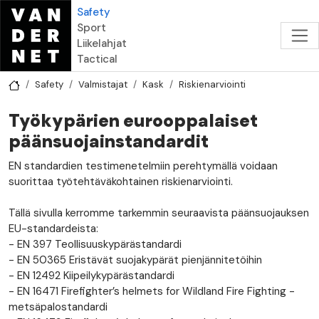
Hyppää pääsisältöön
Safety
Sport
Liikelahjat
Tactical
Safety
Valmistajat
Kask
Riskienarviointi
Työkypärien eurooppalaiset
päänsuojainstandardit
EN standardien testimenetelmiin perehtymällä voidaan
suorittaa työtehtäväkohtainen riskienarviointi.
Tällä sivulla kerromme tarkemmin seuraavista päänsuojauksen
EU-standardeista:
- EN 397 Teollisuuskypärästandardi
- EN 50365 Eristävät suojakypärät pienjännitetöihin
- EN 12492 Kiipeilykypärästandardi
- EN 16471 Firefighter’s helmets for Wildland Fire Fighting -
metsäpalostandardi