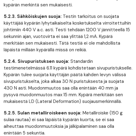
kypärän merkintä sen mukaisesti.
5.2.3. Sähköiskujen suoja:
Testin tarkoitus on suojata
käyttäjää kypärän lyhytaikaiselta kosketukselta virroitettuihin
johtimiin 440 V a.c. asti. Testi tehdään 1200 V jännitteellä 15
sekunnin ajan, vuotovirta ei saa ylittää 1,2 mA. Kypärä
merkitään sen mukaisesti. Tätä testiä ei ole mahdollista
läpäistä millään kypärällä missä on reikiä.
5.2.4. Sivupuristuksen suoja:
Standardin
testimenetelmässä 6.11 kypärä kohdistetaan sivupuristukselle.
Kypärän tulee suojata käyttäjän päätä kahden levyn välissä
sivupuristukselta, joka alkaa 30 N puristuksesta ja suojata
430 N asti. Muodonmuutos saa olla enintään 40 mm ja
pysyvä muodonmuutos max 15 mm. Kypärä merkitään sen
mukaisestä LD (Lateral Deformation) suojausmerkinnällä.
5.2.5. Sulan metalliroiskeen suoja:
Metalliroiske (150 g
sulaa rautaa) ei saa läpäistä kypärän kuorta, se ei saa
aiheuttaa muodonmuutoksia ja jälkipalaminen saa olla
enintään 5 sekuntia.