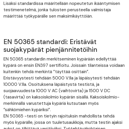
Lisäksi standardissa määritellään nopeutetun ikääntymisen
testimenetelmä, jonka tulosten perusteella valmistaja
määrittää työkypärälle sen maksimikäyttöiän.
EN 50365 standardi: Eristävät
suojakypärät pienjännitetöihin
EN 50365 standardin merkitseminen kypärään edellyttää
kypärä on ensin EN397 sertifioitu. Joissain tilanteissa voidaan
kuitenkin tehdä merkintä ”täyttää osittain”.
Eristävyystesti tehdään 5000 V:lla ja läpäisytesti tehdään
10000 V:lla. Osoituksena läpäistystä testistä, ja
suojaavuudesta 1000 V AC (vaihtovirta) ja 1500 V DC
(tasavirta) on kaksoiskolmio kypärän sisällä. Kaksoiskolmio-
merkinnällä varustettuja kypäriä kutsutaan myös
”sähkömiehen kypäriksi”.
EN 50365 -testi on tietyin rajoituksin mahdollista tehdä
myös kypärälle, jossa on tuuletusaukkoja, mutta testin ajaksi
aukot on tilkittävä vesitiiviiksi. Työtehtäväkohtaisen