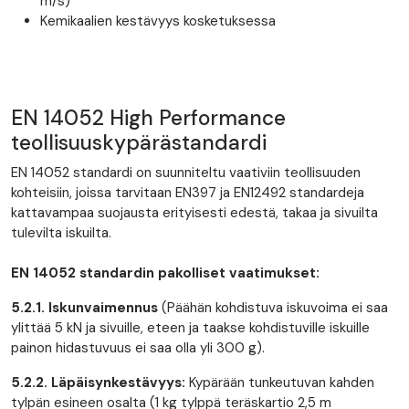
m/s)
Kemikaalien kestävyys kosketuksessa
EN 14052 High Performance
teollisuuskypärästandardi
EN 14052 standardi on suunniteltu vaativiin teollisuuden
kohteisiin, joissa tarvitaan EN397 ja EN12492 standardeja
kattavampaa suojausta erityisesti edestä, takaa ja sivuilta
tulevilta iskuilta.
EN 14052 standardin pakolliset vaatimukset:
5.2.1. Iskunvaimennus
(Päähän kohdistuva iskuvoima ei saa
ylittää 5 kN ja sivuille, eteen ja taakse kohdistuville iskuille
painon hidastuvuus ei saa olla yli 300 g).
5.2.2. Läpäisynkestävyys:
Kypärään tunkeutuvan kahden
tylpän esineen osalta (1 kg tylppä teräskartio 2,5 m