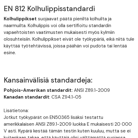
EN 812 Kolhulippisstandardi
Kolhulippikset
suojaavat päätä pieniltä kolhuilta ja
naarmuilta. Kolhulippis voi olla sertifioitu standardin
vapaehtoisten vaatimusten mukaisesti myös kylmiin
olosuhteisiin. Kolhulippikset eivät ole työkypäriä, eikä niitä tule
käyttää työtehtävissä, joissa päähän voi pudota tai lentää
esine.
Kansainvälisiä standardeja:
Pohjois-Amerikan standardit:
ANSI Z89.1-2009
Kanadan standardit
: CSA Z94.1-05
Lisätietona:
Jotkut työkypärät on EN50365 lisäksi testattu
amerikkalaisen ANSI Z89.1-2009 luokka E mukaisesti 20 000
V asti. Kypärä kestää tämän testin kuten kuuluu, mutta se ei
kuitenkaan takaa, että käyttäjä olisi välttämättä suojassa