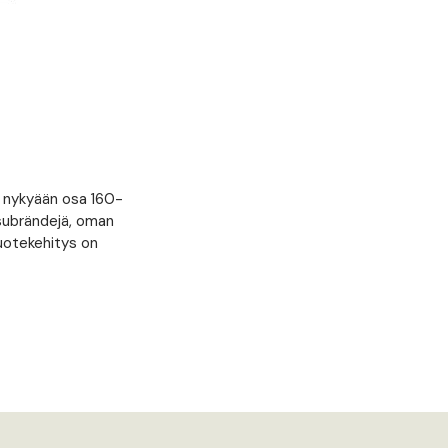
on nykyään osa 160-
ssubrändejä, oman
tuotekehitys on