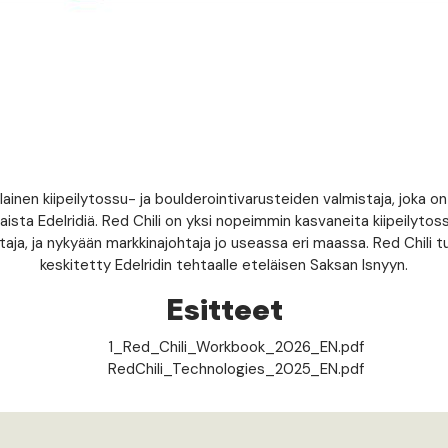
lainen kiipeilytossu- ja boulderointivarusteiden valmistaja, joka 
aista Edelridiä. Red Chili on yksi nopeimmin kasvaneita kiipeilyto
taja, ja nykyään markkinajohtaja jo useassa eri maassa. Red Chili 
keskitetty Edelridin tehtaalle eteläisen Saksan Isnyyn.
Esitteet
1_Red_Chili_Workbook_2026_EN.pdf
RedChili_Technologies_2025_EN.pdf