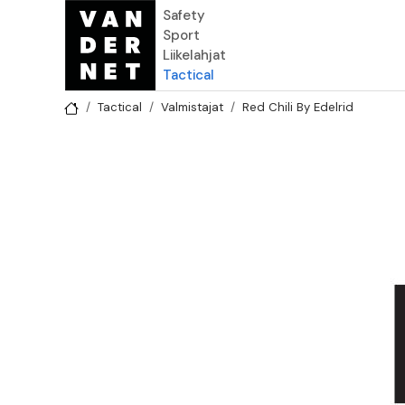
Hyppää pääsisältöön
Safety
Sport
Liikelahjat
Tactical
Tactical
Valmistajat
Red Chili By Edelrid