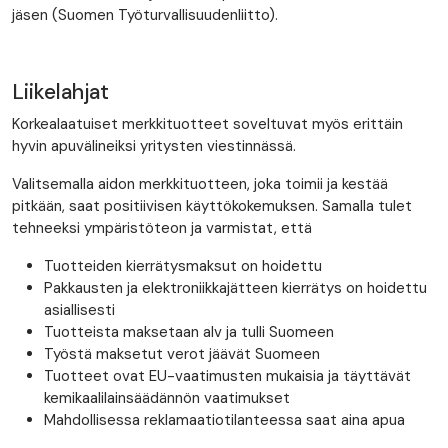
jäsen (Suomen Työturvallisuudenliitto).
Liikelahjat
Korkealaatuiset merkkituotteet soveltuvat myös erittäin
hyvin apuvälineiksi yritysten viestinnässä.
Valitsemalla aidon merkkituotteen, joka toimii ja kestää
pitkään, saat positiivisen käyttökokemuksen. Samalla tulet
tehneeksi ympäristöteon ja varmistat, että
Tuotteiden kierrätysmaksut on hoidettu
Pakkausten ja elektroniikkajätteen kierrätys on hoidettu
asiallisesti
Tuotteista maksetaan alv ja tulli Suomeen
Työstä maksetut verot jäävät Suomeen
Tuotteet ovat EU-vaatimusten mukaisia ja täyttävät
kemikaalilainsäädännön vaatimukset
Mahdollisessa reklamaatiotilanteessa saat aina apua