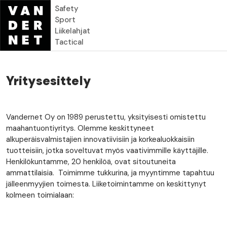
Hyppää pääsisältöön
Safety
Sport
Liikelahjat
Tactical
Yritysesittely
Vandernet Oy on 1989 perustettu, yksityisesti omistettu
maahantuontiyritys. Olemme keskittyneet
alkuperäisvalmistajien innovatiivisiin ja korkealuokkaisiin
tuotteisiin, jotka soveltuvat myös vaativimmille käyttäjille.
Henkilökuntamme, 20 henkilöä, ovat sitoutuneita
ammattilaisia. Toimimme tukkurina, ja myyntimme tapahtuu
jälleenmyyjien toimesta. Liiketoimintamme on keskittynyt
kolmeen toimialaan: