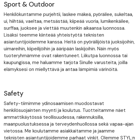
Sport & Outdoor
Henkilökuntamme purjehtii, laskee mäkeä, pyöräilee, sukeltaa,
ui, hiihtää, vaeltaa, metsästää, kiipeää vuoria, lumikenkäilee,
surffaa, juoksee ja viettää muutenkin aikaansa luonnossa.
Lisäksi teemme kiinteää yhteistyötä teknisten
asiantuntijoidemme kanssa. Heitä on pyöräilijöistä juoksijoihin,
uimareihin, kiipeilijöihin ja ääripään laskijoihin. Näin myös
tuoteryhmämme ovat rakentuneet. Liikutpa luonnossa tai
kaupungissa, me haluamme tarjota Sinulle varusteita, joilla
elämyksesi on miellyttävä ja antaa lämpimiä värinöitä.
Safety
Safety-tiimimme ydinosaamisen muodostavat
henkilösuojainten myynti ja koulutus. Tuotteitamme näet
ammattikäytössä teollisuudessa, rakennuksilla,
maanpuolustuksessa ja terveydenhuollossa sekä vapaa-ajan
vietossa. Me koulutamme asiakkaitamme ja jaamme
teknisten asiantuntijoidemme parhaat vinkit. Olemme STYL:n