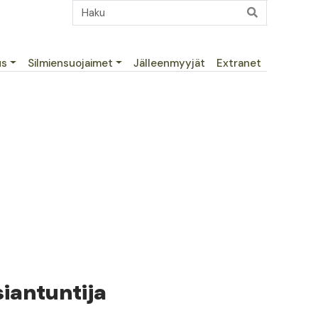
us
Silmiensuojaimet
Jälleenmyyjät
Extranet
iantuntija