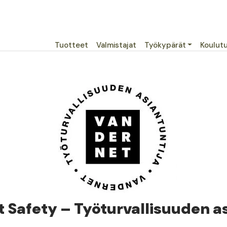
Päävalikko
Tuotteet
Valmistajat
Työkypärät
Koulut
 Safety – Työturvallisuuden as