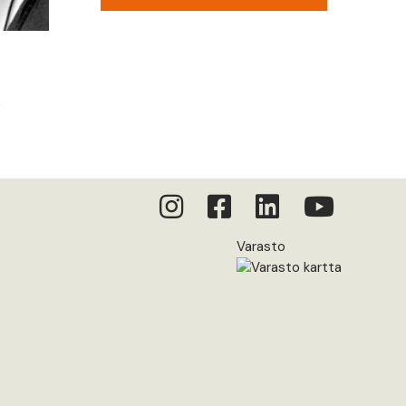
m
Varasto