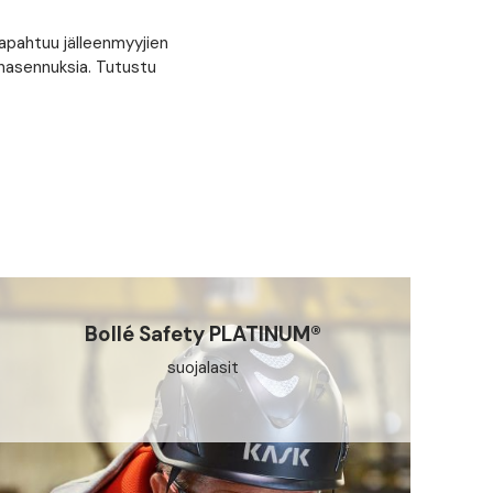
apahtuu jälleenmyyjien
inasennuksia. Tutustu
Bollé Safety PLATINUM®
suojalasit