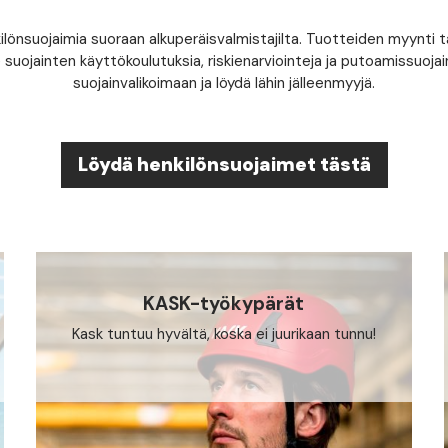
nsuojaimia suoraan alkuperäisvalmistajilta. Tuotteiden myynti t
suojainten käyttökoulutuksia, riskienarviointeja ja putoamissuoja
suojainvalikoimaan ja löydä lähin jälleenmyyjä.
Löydä henkilönsuojaimet tästä
KASK-työkypärät
Kask tuntuu hyvältä, koska ei juurikaan tunnu!