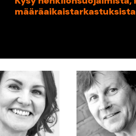
Kysy henkilönsuojaimista, 
määräaikaistarkastuksista