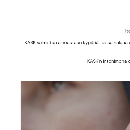
It
KASK valmistaa ainoastaan kypäriä, joissa haluaa o
KASK'n intohimona o