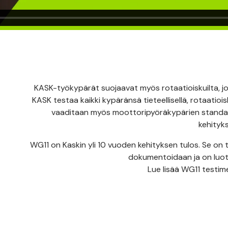
KASK-työkypärät suojaavat myös rotaatioiskuilta, jo
KASK testaa kaikki kypäränsä tieteellisellä, rotaatioi
vaaditaan myös moottoripyöräkypärien standard
kehityk
WG11 on Kaskin yli 10 vuoden kehityksen tulos. Se on 
dokumentoidaan ja on luote
Lue lisää WG11 testi