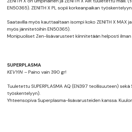
ZENITH X on umpinainen ja ZENITH X AIR tuuletettu malli. 
EN50365). ZENITH X PL sopii korkeanpaikan työskentelyyn
Saatavilla myös kauttaaltaan isompi koko ZENITH X MAX 
myös jännitetöihin EN50365).
Monipuoliset Zen-lisävarusteet kiinnitetään helposti ilman 
SUPERPLASMA
KEVYIN –
Paino vain 390 gr!
Tuuletettu SUPERPLASMA AQ (EN397 teollisuuteen) sekä
työskentelyyn).
Yhteensopiva Superplasma-lisävarusteiden kanssa. Kuulonsuoj