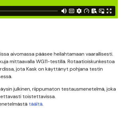
issa aivomassa pääsee heilahtamaan vaarallisesti.
skuja mittaavalla WG11-testillä. Rotaatioiskunkestoa
issa, jota Kask on käyttänyt pohjana testin
sessä.
täysin julkinen, riippumaton testausmenetelmä, joka
ttavasti toistettavissa.
menetelmästä
täältä
.