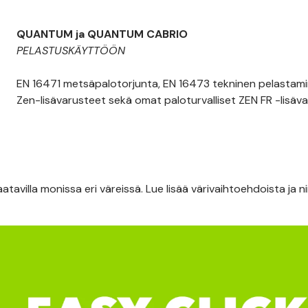
QUANTUM ja QUANTUM CABRIO
PELASTUSKÄYTTÖÖN
EN 16471 metsäpalotorjunta, EN 16473 tekninen pelastam
Zen-lisävarusteet sekä omat paloturvalliset ZEN FR -lisävar
avilla monissa eri väreissä. Lue lisää värivaihtoehdoista ja n