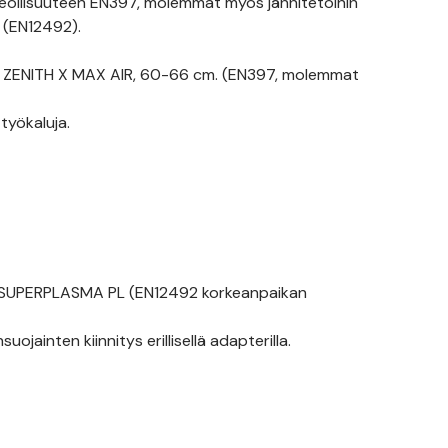
(teollisuuteen EN397, molemmat myös jännitetöihin
 (EN12492).
ja ZENITH X MAX AIR, 60-66 cm. (EN397, molemmat
työkaluja.
 SUPERPLASMA PL (EN12492 korkeanpaikan
ainten kiinnitys erillisellä adapterilla.