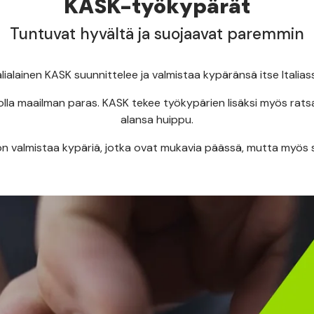
KASK-työkypärät
Tuntuvat hyvältä ja suojaavat paremmin
alialainen KASK suunnittelee ja valmistaa kypäränsä itse Italias
lla maailman paras. KASK tekee työkypärien lisäksi myös ratsast
alansa huippu.
n valmistaa kypäriä, jotka ovat mukavia päässä, mutta myös