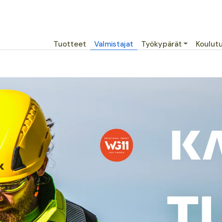
Päävalikko
Tuotteet
Valmistajat
Työkypärät
Koulut