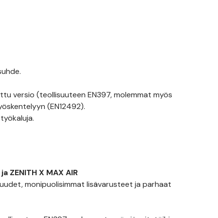
suhde.
ttu versio (teollisuuteen EN397, molemmat myös
työskentelyyn (EN12492).
työkaluja.
ja ZENITH X MAX AIR
uudet, monipuolisimmat lisävarusteet ja parhaat