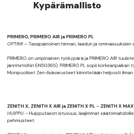
Kypärämallisto
PRIMERO, PRIMERO AIR ja PRIMERO PL
OPTIMI
–
Tasapainoinen hinnan, laadun ja ominaisuuksien 
PRIMERO on umpinainen työkypärä ja PRIMERO AIR tuulete
jännitetöihin EN50365). PRIMERO PL sopii korkeanpaikan 
Monipuoliset Zen-lisävarusteet kiinnitetään helposti ilman 
ZENITH X, ZENITH X AIR ja ZENITH X PL
–
ZENITH X MAX 
HUIPPU
–
Huipputason istuvuus, laajimmat säätömahdollis
pehmusteet.