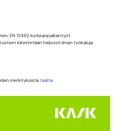
inen, EN 12492 korkeanpaikantyöt
usteet kiinnitetään helposti ilman työkaluja.
iiden merkityksistä
täältä
.