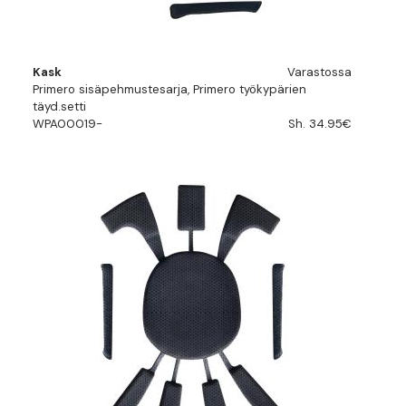
Kask
Varastossa
Primero sisäpehmustesarja, Primero työkypärien
täyd.setti
WPA00019-
Sh. 34.95€