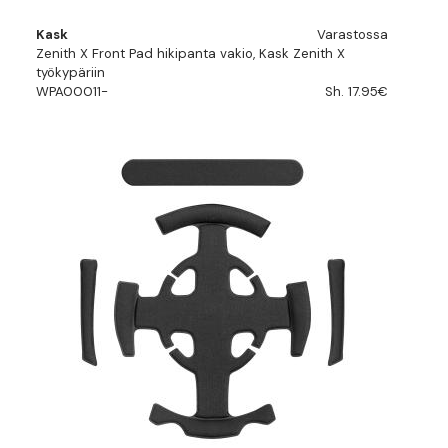
Kask
Varastossa
Zenith X Front Pad hikipanta vakio, Kask Zenith X
työkypäriin
WPA00011-
Sh. 17.95€