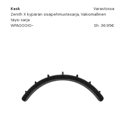
Kask
Varastossa
Zenith X kypärän sisäpehmustesarja, Vakiomallinen
täysi sarja
WPA00010-
Sh. 36.95€