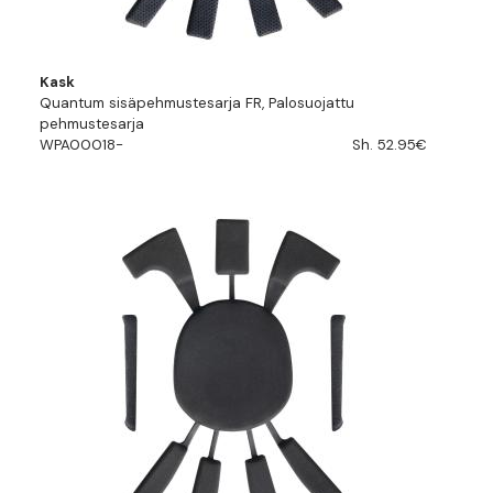
Kask
Quantum sisäpehmustesarja FR, Palosuojattu
pehmustesarja
WPA00018-
Sh. 52.95€