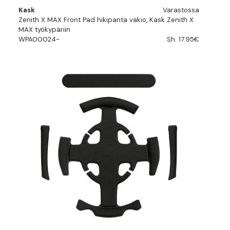
Kask
Varastossa
Zenith X MAX Front Pad hikipanta vakio, Kask Zenith X
MAX työkypäriin
WPA00024-
Sh. 17.95€