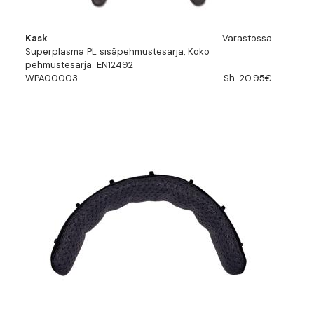
Kask
Varastossa
Superplasma PL sisäpehmustesarja, Koko
pehmustesarja. EN12492
WPA00003-
Sh. 20.95€