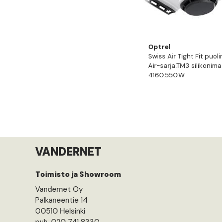
Optrel
Swiss Air Tight Fit puol
Air-sarja.TM3 silikonima
4160.550.W
VANDERNET
Toimisto ja Showroom
Vandernet Oy
Pälkäneentie 14
00510 Helsinki
puh. 020 741 8330