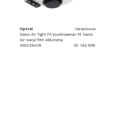
Optrel
Varastossa
Swiss Air Tight Fit puolinaamari M, Swiss
Air-sarja.TM3 silikonima
4160.560.W
Sh. 144.95€