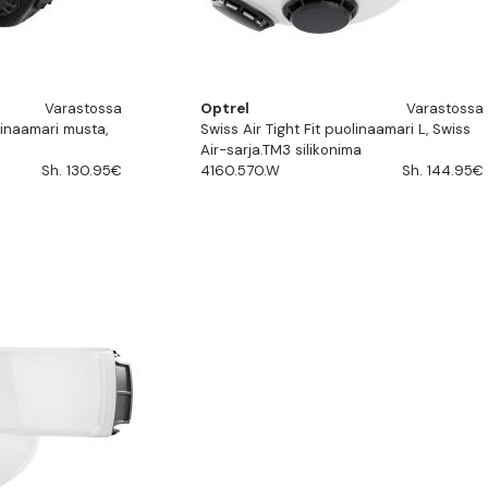
Varastossa
Optrel
Varastossa
linaamari musta,
Swiss Air Tight Fit puolinaamari L, Swiss
Air-sarja.TM3 silikonima
Sh. 130.95€
4160.570.W
Sh. 144.95€