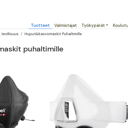
Päävalikko
Tuotteet
Valmistajat
Työkypärät
Koulut
 teollisuus
Huput&kasvomaskit Puhaltimille
skit puhaltimille