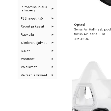
Putoamissuojaus
ja kiipeily
Päähineet, työ
Optrel
Reput ja kassit
Swiss Air Halfmask puo
Swiss Air-sarja. TH3
Ruokailu
4160.500
Silmiensuojaimet
Sukat
Vaatteet
Valaisimet
Veitset ja kirveet