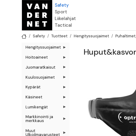
Hyppää pääsisältöön
Safety
Sport
Liikelahjat
Tactical
Safety
Tuotteet
Hengityssuojaimet
Puhaltimet,
Hengityssuojaimet
Huput&kasvoma
Hoitoaineet
Juomaratkaisut
Kuulosuojaimet
Kypärät
Käsineet
Lumikengät
Markkinointi ja
merkkaus
Muut
Ulkoilmavarusteet