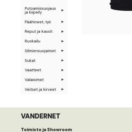
Putoamissuojaus
ja kiipeily
Päähineet, työ
Reput ja kassit
Ruokailu
Silmiensuojaimet
Sukat
Vaatteet
Valaisimet
Veitset ja kirveet
VANDERNET
Toimisto ja Showroom