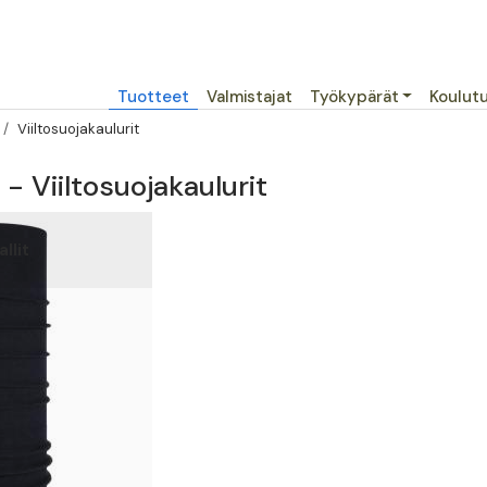
Päävalikko
Tuotteet
Valmistajat
Työkypärät
Koulut
Viiltosuojakaulurit
 - Viiltosuojakaulurit
llit