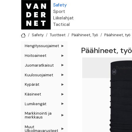
Hyppää pääsisältöön
Safety
Sport
Liikelahjat
Tactical
Safety
Tuotteet
Päähineet, Työ
Päähineet, työ
Hengityssuojaimet
Päähineet, työ
Hoitoaineet
Juomaratkaisut
Tuubima
Kuulosuojaimet
Kypärät
Käsineet
Lumikengät
Markkinointi ja
merkkaus
Muut
Ulkoilmavarusteet