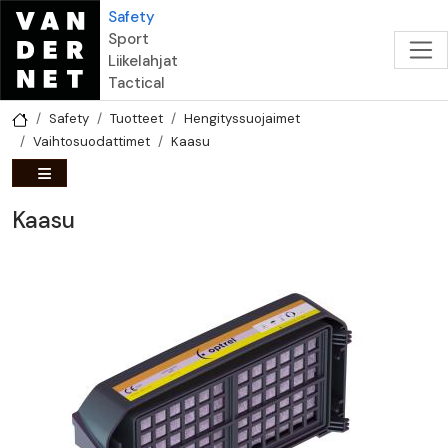
Hyppää pääsisältöön
Safety
Sport
Liikelahjat
Tactical
Safety
Tuotteet
Hengityssuojaimet
Vaihtosuodattimet
Kaasu
Kaasu