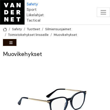
Hyppää pääsisältöön
Safety
Sport
Liikelahjat
Tactical
Safety
Tuotteet
Silmiensuojaimet
Toimistokehykset linsseille
Muovikehykset
Muovikehykset