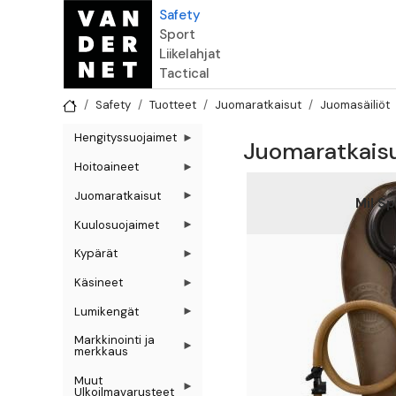
Hyppää pääsisältöön
Safety
Sport
Liikelahjat
Tactical
Safety
Tuotteet
Juomaratkaisut
Juomasäiliöt
Hengityssuojaimet
Juomaratkaisu
Hoitoaineet
Juomaratkaisut
Mil S
Kuulosuojaimet
Kypärät
Käsineet
Lumikengät
Markkinointi ja
merkkaus
Muut
Ulkoilmavarusteet