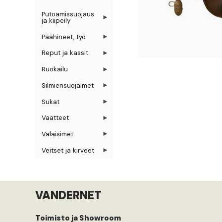
Putoamissuojaus
ja kiipeily
Päähineet, työ
Reput ja kassit
Ruokailu
Silmiensuojaimet
Sukat
Vaatteet
Valaisimet
Veitset ja kirveet
VANDERNET
Toimisto ja Showroom