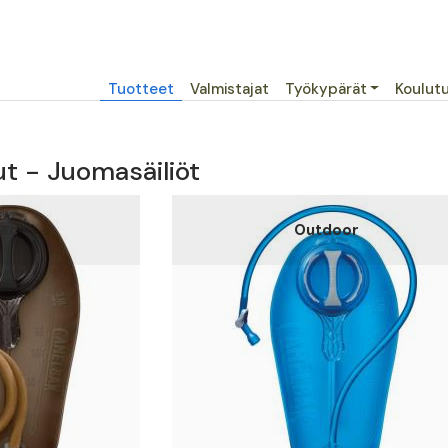
Päävalikko
Tuotteet
Valmistajat
Työkypärät
Koulut
t - Juomasäiliöt
pec
Outdoor