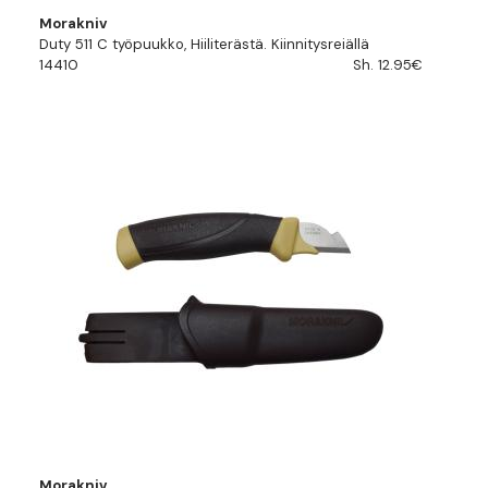
Morakniv
Duty 511 C työpuukko, Hiiliterästä. Kiinnitysreiällä
14410
Sh. 12.95€
Morakniv