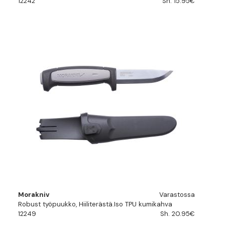
12242
Sh. 15.95€
Morakniv
Varastossa
Robust työpuukko, Hiiliterästä.Iso TPU kumikahva
12249
Sh. 20.95€