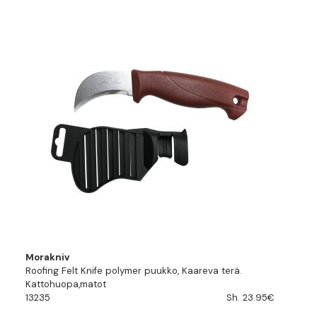
Morakniv
Roofing Felt Knife polymer puukko, Kaareva terä.
Kattohuopa,matot
13235
Sh. 23.95€