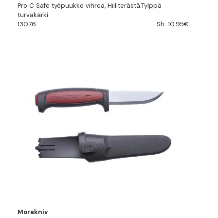
Pro C Safe työpuukko vihreä, Hiiliterästä.Tylppä
turvakärki
13076
Sh. 10.95€
Morakniv