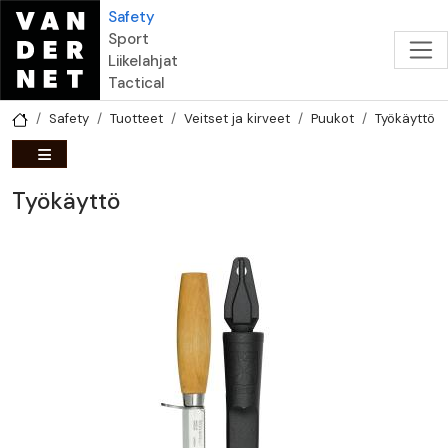
Hyppää pääsisältöön
Safety
Sport
Liikelahjat
Tactical
Safety
Tuotteet
Veitset ja kirveet
Puukot
Työkäyttö
Työkäyttö