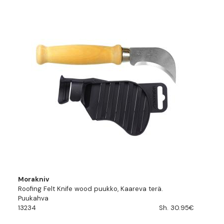
Morakniv
Roofing Felt Knife wood puukko, Kaareva terä.
Puukahva
13234
Sh. 30.95€