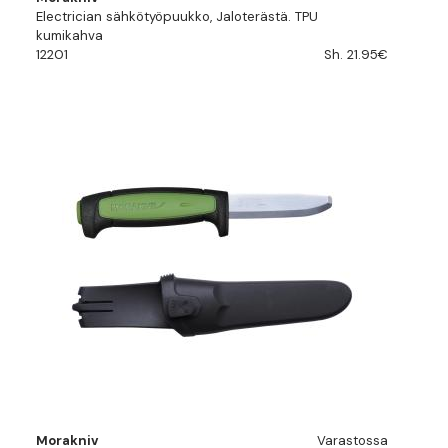
Electrician sähkötyöpuukko, Jaloterästä. TPU
kumikahva
12201
Sh. 21.95€
Morakniv
Varastossa