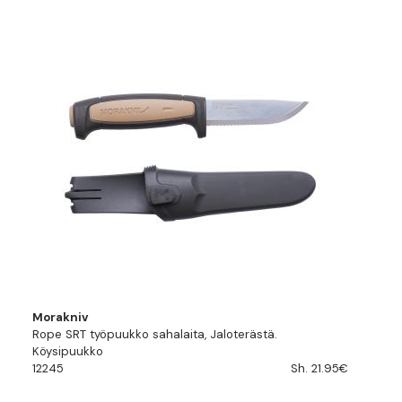
Morakniv
Rope SRT työpuukko sahalaita, Jaloterästä.
Köysipuukko
12245
Sh. 21.95€