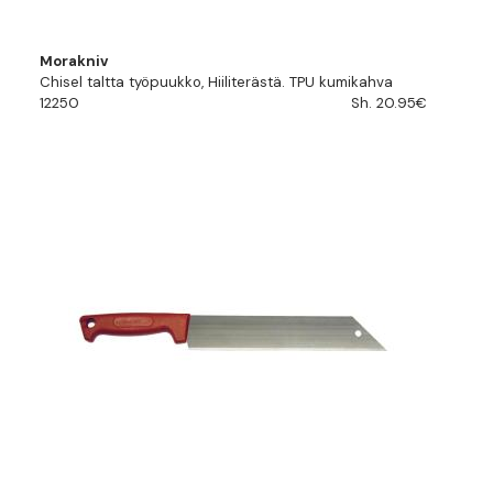
Morakniv
Chisel taltta työpuukko, Hiiliterästä. TPU kumikahva
12250
Sh. 20.95€