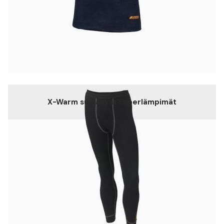
X-Warm suojaavat superlämpimät