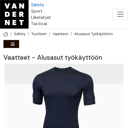
Hyppää pääsisältöön
Safety
Sport
Liikelahjat
Tactical
Safety
Tuotteet
Vaatteet
Alusasut Työkäyttöön
Vaatteet - Alusasut työkäyttöön
X-Safe suojaavat