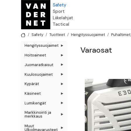
Hyppää pääsisältöön
Safety
Sport
Liikelahjat
Tactical
Safety
Tuotteet
Hengityssuojaimet
Puhaltimet
Hengityssuojaimet
Varaosat
Hoitoaineet
Juomaratkaisut
Kuulosuojaimet
Kypärät
Käsineet
Lumikengät
Markkinointi ja
merkkaus
Muut
Ulkoilmavarusteet