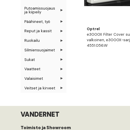
Putoamissuojaus
ja kiipeily
Päähineet, työ
Optrel
Reput ja kassit
e3000X Filter Cover su
valkoinen, e3000X-sar
Ruokailu
4551.056.W
Silmiensuojaimet
Sukat
Vaatteet
Valaisimet
Veitset ja kirveet
VANDERNET
Toimisto ja Showroom