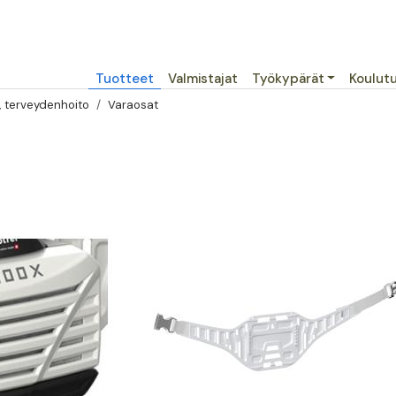
Päävalikko
Tuotteet
Valmistajat
Työkypärät
Koulut
, terveydenhoito
Varaosat