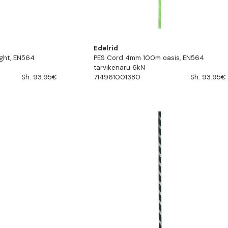
Edelrid
ght, EN564
PES Cord 4mm 100m oasis, EN564
tarvikenaru 6kN
Sh. 93.95€
714961001380
Sh. 93.95€