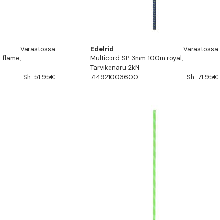
Varastossa
Edelrid
Varastossa
 flame,
Multicord SP 3mm 100m royal,
Tarvikenaru 2kN
Sh. 51.95€
714921003600
Sh. 71.95€