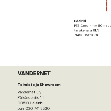
Edelrid
PES Cord 4mm 50m red
tarvikenaru 6kN
714960502000
VANDERNET
Toimisto ja Showroom
Vandernet Oy
Pälkäneentie 14
00510 Helsinki
puh. 020 741 8330