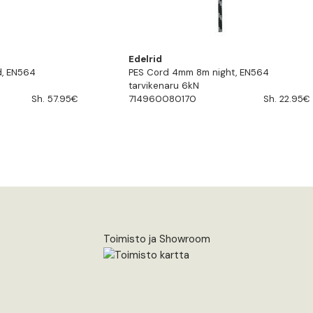
Edelrid
, EN564
PES Cord 4mm 8m night, EN564
tarvikenaru 6kN
Sh. 57.95€
714960080170
Sh. 22.95€
Toimisto ja Showroom