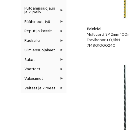
Putoamissuojaus
ja kiipeily
Päähineet, työ
Edelrid
Reput ja kassit
Multicord SP 2mm 100m
Tarvikenaru 0,6kN
Ruokailu
714901000240
Silmiensuojaimet
Sukat
Vaatteet
Valaisimet
Veitset ja kirveet