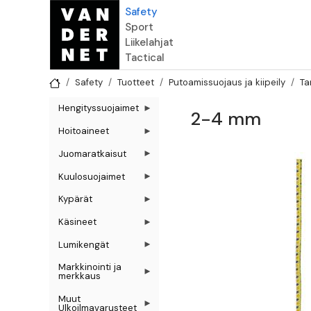
Hyppää pääsisältöön
Safety
Sport
Liikelahjat
Tactical
Safety
Tuotteet
Putoamissuojaus ja kiipeily
Ta
Hengityssuojaimet
2-4 mm
Hoitoaineet
Juomaratkaisut
Kuulosuojaimet
Kypärät
Käsineet
Lumikengät
Markkinointi ja
merkkaus
Muut
Ulkoilmavarusteet