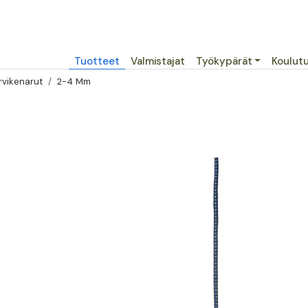
Päävalikko
Tuotteet
Valmistajat
Työkypärät
Koulut
rvikenarut
2-4 Mm