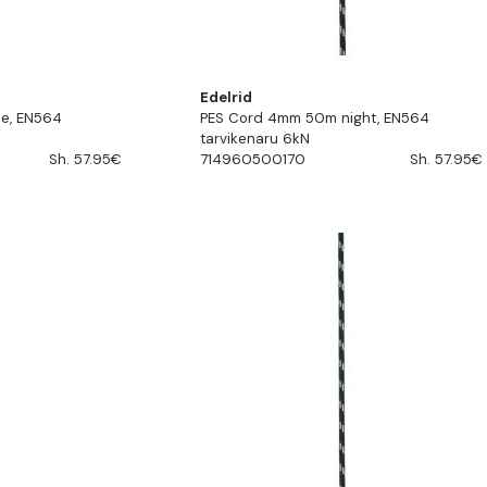
Edelrid
e, EN564
PES Cord 4mm 50m night, EN564
tarvikenaru 6kN
Sh. 57.95€
714960500170
Sh. 57.95€