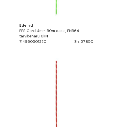
Edelrid
PES Cord 4mm 50m oasis, EN564
tarvikenaru 6kN
714960501380
Sh. 57.95€