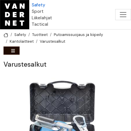
Hyppää pääsisältöön
Safety
Sport
Liikelahjat
Tactical
Safety
Tuotteet
Putoamissuojaus ja kiipeily
Kantolaitteet
Varustesalkut
Varustesalkut