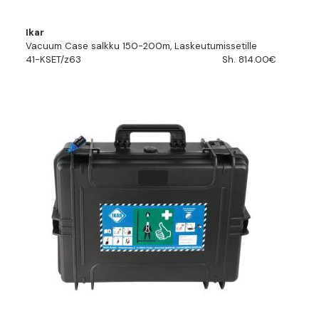
Ikar
Vacuum Case salkku 150-200m, Laskeutumissetille
41-KSET/z63
Sh. 814.00€