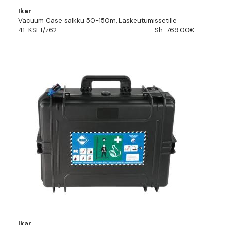
Ikar
Vacuum Case salkku 50-150m, Laskeutumissetille
41-KSET/z62
Sh. 769.00€
Ikar