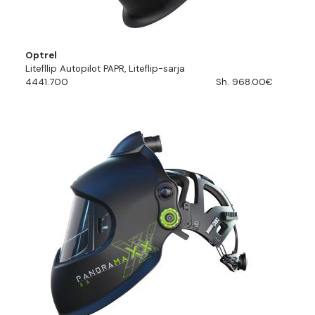
Optrel
Litefllip Autopilot PAPR, Liteflip-sarja
4441.700
Sh. 968.00€