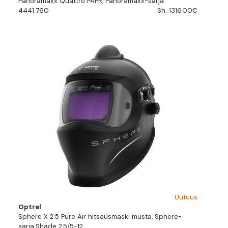
Panoramaxx Quattro PAPR, Panoramaxx-sarja
4441.760
Sh. 1316.00€
Uutuus
Optrel
Sphere X 2.5 Pure Air hitsausmaski musta, Sphere-
sarja.Shade 2,5/5-12