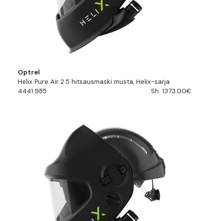
Optrel
Helix Pure Air 2.5 hitsausmaski musta, Helix-sarja
4441.985
Sh. 1373.00€