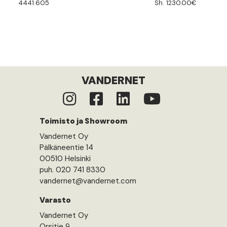
4441.605
Sh. 1230.00€
VANDERNET
Toimisto ja Showroom
Vandernet Oy
Pälkäneentie 14
00510 Helsinki
puh. 020 741 8330
vandernet@vandernet.com
Varasto
Vandernet Oy
Orsitie 9