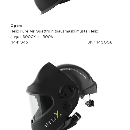
Optrel
Helix Pure Air Quattro hitsausmaski musta, Helix-
sarja.e3000X:lle. 500A
4441.945
Sh. 1440.00€