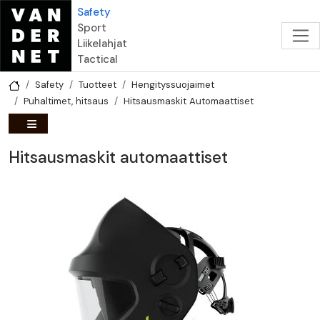
Hyppää pääsisältöön
Safety
Sport
Liikelahjat
Tactical
Safety
Tuotteet
Hengityssuojaimet
Puhaltimet, hitsaus
Hitsausmaskit Automaattiset
Hitsausmaskit automaattiset