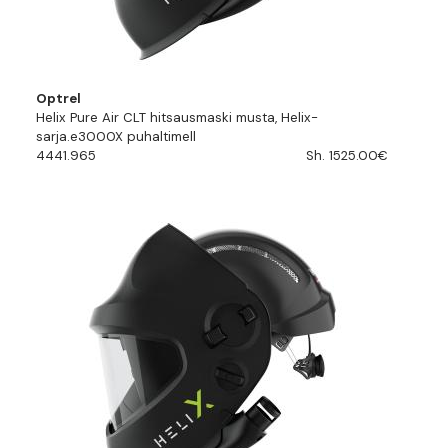
Optrel
Helix Pure Air CLT hitsausmaski musta, Helix-
sarja.e3000X puhaltimell
4441.965
Sh. 1525.00€