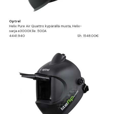
Optrel
Helix Pure Air Quattro kypärällä musta, Helix-
sarja.e3000X:lle. 500A
4441.940
Sh. 1548.00€