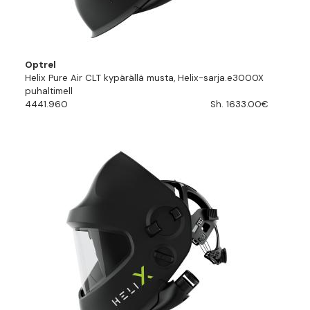
Optrel
Helix Pure Air CLT kypärällä musta, Helix-sarja.e3000X
puhaltimell
4441.960
Sh. 1633.00€