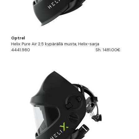
Optrel
Helix Pure Air 2.5 kypärällä musta, Helix-sarja
4441.980
Sh. 1481.00€