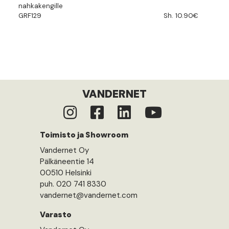
nahkakengille
GRF129
Sh. 10.90€
VANDERNET
Toimisto ja Showroom
Vandernet Oy
Pälkäneentie 14
00510 Helsinki
puh. 020 741 8330
vandernet@vandernet.com
Varasto