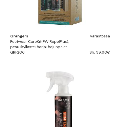
Grangers
Varastossa
Footwear CareKit(FW RepelPlus),
pesu+kylläste+harja+hajunpoist
GRF206
Sh. 39.90€