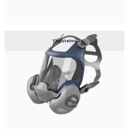
Yhdistelmä