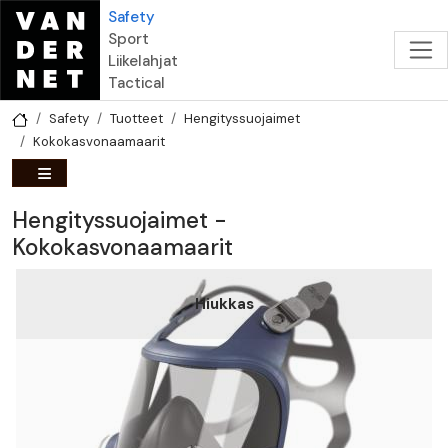
Hyppää pääsisältöön
Safety
Sport
Liikelahjat
Tactical
Safety
Tuotteet
Hengityssuojaimet
Kokokasvonaamaarit
Hengityssuojaimet -
Kokokasvonaamaarit
Hiukkas