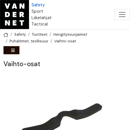
Hyppää pääsisältöön
Safety
Sport
Liikelahjat
Tactical
Safety
Tuotteet
Hengityssuojaimet
Puhaltimet, teollisuus
Vaihto-osat
Vaihto-osat