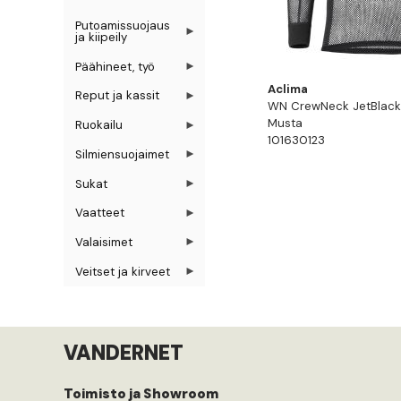
Putoamissuojaus
ja kiipeily
Päähineet, työ
Aclima
Reput ja kassit
WN CrewNeck JetBlack,
Musta
Ruokailu
101630123
Silmiensuojaimet
Sukat
Vaatteet
Valaisimet
Veitset ja kirveet
VANDERNET
Toimisto ja Showroom