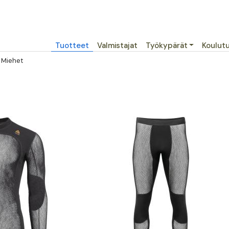
Päävalikko
Tuotteet
Valmistajat
Työkypärät
Koulut
Miehet