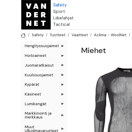
Hyppää pääsisältöön
Safety
Sport
Liikelahjat
Tactical
Safety
Tuotteet
Vaatteet
Aclima - WoolNet
Hengityssuojaimet
Miehet
Hoitoaineet
Juomaratkaisut
Kuulosuojaimet
Kypärät
Käsineet
Lumikengät
Markkinointi ja
merkkaus
Muut
Ulkoilmavarusteet