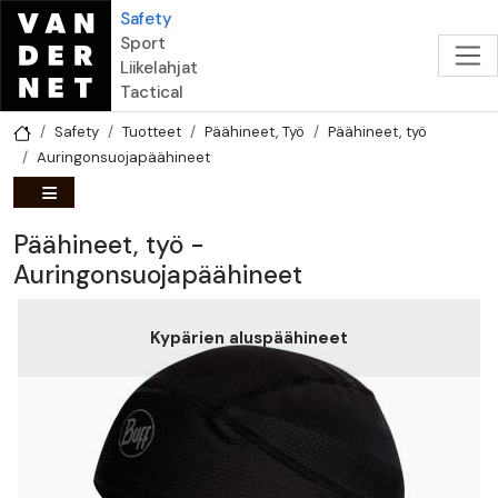
Hyppää pääsisältöön
Safety
Sport
Liikelahjat
Tactical
Safety
Tuotteet
Päähineet, Työ
Päähineet, työ
Auringonsuojapäähineet
Päähineet, työ -
Auringonsuojapäähineet
Kypärien aluspäähineet