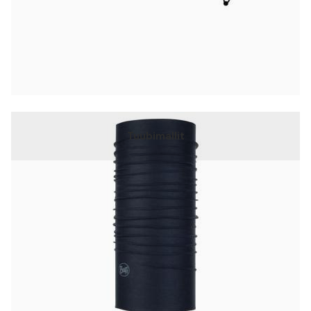
Tuubimallit