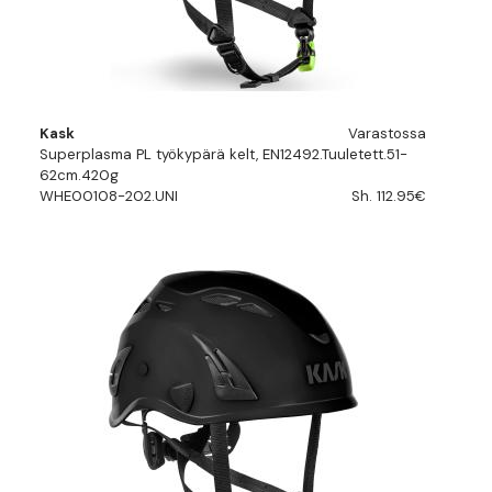
Kask
Varastossa
Superplasma PL työkypärä kelt, EN12492.Tuuletett.51-
62cm.420g
WHE00108-202.UNI
Sh. 112.95€