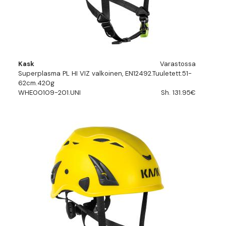
Kask
Varastossa
Superplasma PL HI VIZ valkoinen, EN12492.Tuuletett.51-
62cm.420g
WHE00109-201.UNI
Sh. 131.95€