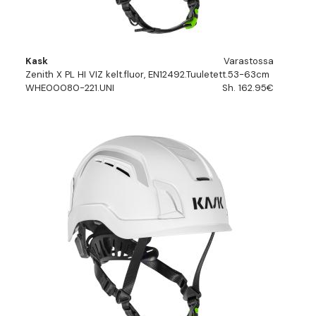
Kask
Varastossa
Zenith X PL HI VIZ kelt.fluor, EN12492.Tuuletett.53-63cm
WHE00080-221.UNI
Sh. 162.95€