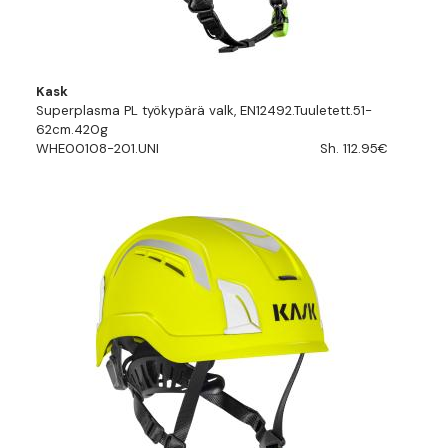
Kask
Superplasma PL työkypärä valk, EN12492.Tuuletett.51-
62cm.420g
WHE00108-201.UNI
Sh. 112.95€