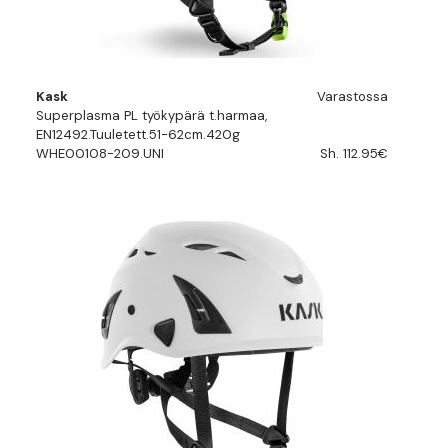
Kask
Varastossa
Superplasma PL työkypärä t.harmaa,
EN12492.Tuuletett.51-62cm.420g
WHE00108-209.UNI
Sh. 112.95€