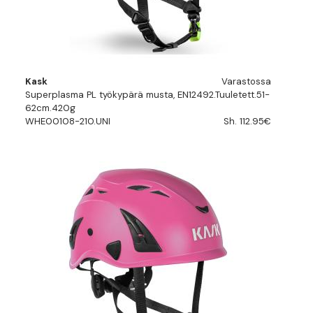
Kask
Varastossa
Superplasma PL työkypärä musta, EN12492.Tuuletett.51-
62cm.420g
WHE00108-210.UNI
Sh. 112.95€