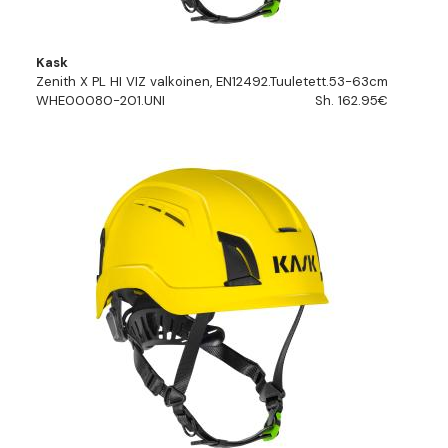
Kask
Zenith X PL HI VIZ valkoinen, EN12492.Tuuletett.53-63cm
WHE00080-201.UNI
Sh. 162.95€