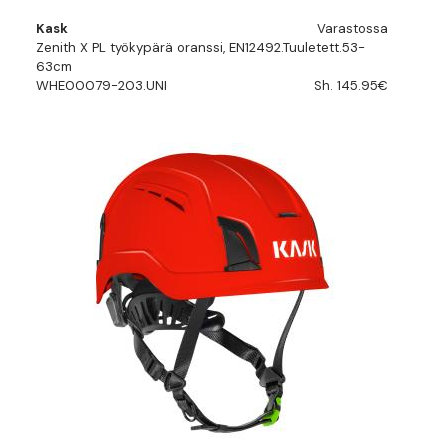
Kask
Varastossa
Zenith X PL työkypärä oranssi, EN12492.Tuuletett.53-
63cm
WHE00079-203.UNI
Sh. 145.95€