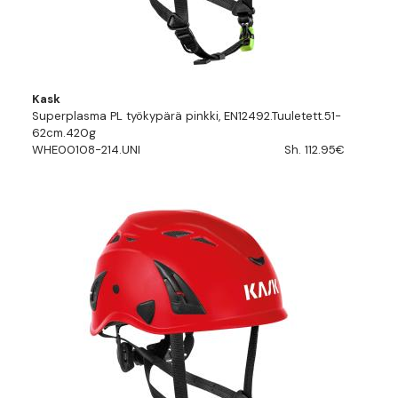
Kask
Superplasma PL työkypärä pinkki, EN12492.Tuuletett.51-
62cm.420g
WHE00108-214.UNI
Sh. 112.95€