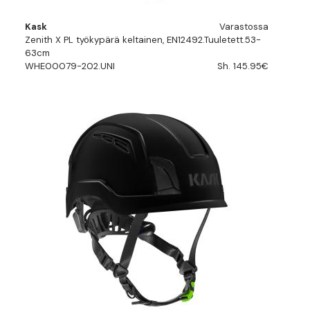
Kask
Varastossa
Zenith X PL työkypärä keltainen, EN12492.Tuuletett.53-
63cm
WHE00079-202.UNI
Sh. 145.95€