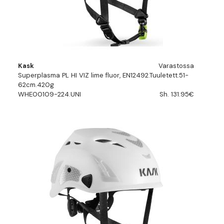
Kask
Varastossa
Superplasma PL HI VIZ lime fluor, EN12492.Tuuletett.51-
62cm.420g
WHE00109-224.UNI
Sh. 131.95€