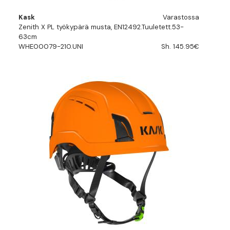
Kask
Varastossa
Zenith X PL työkypärä musta, EN12492.Tuuletett.53-
63cm
WHE00079-210.UNI
Sh. 145.95€