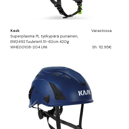
Kask
Varastossa
Superplasma PL työkypärä punainen,
EN12492.Tuuletett.51-62cm.420g
WHE00108-204.UNI
Sh. 112.95€