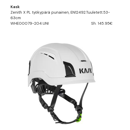
Kask
Zenith X PL työkypärä punainen, EN12492.Tuuletett.53-
63cm
WHE00079-204.UNI
Sh. 145.95€