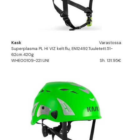
Kask
Varastossa
Superplasma PL HI VIZ kelt.flu, EN12492.Tuuletett.51-
62cm.420g
WHE00109-221.UNI
Sh. 131.95€