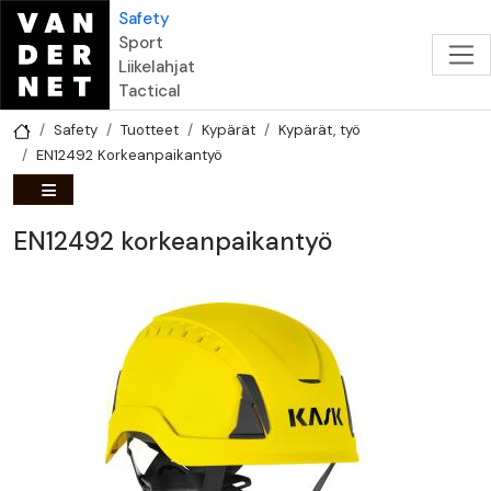
Hyppää pääsisältöön
Safety
Sport
Liikelahjat
Tactical
Safety
Tuotteet
Kypärät
Kypärät, työ
EN12492 Korkeanpaikantyö
EN12492 korkeanpaikantyö