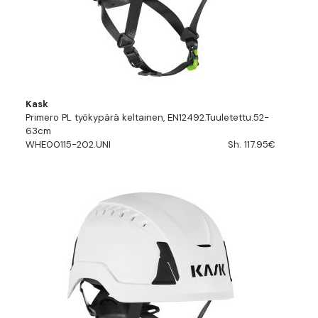
Kask
Primero PL työkypärä keltainen, EN12492.Tuuletettu.52-
63cm
WHE00115-202.UNI
Sh. 117.95€