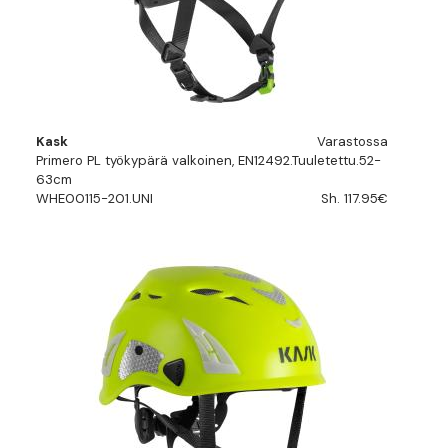
Kask
Varastossa
Primero PL työkypärä valkoinen, EN12492.Tuuletettu.52-
63cm
WHE00115-201.UNI
Sh. 117.95€