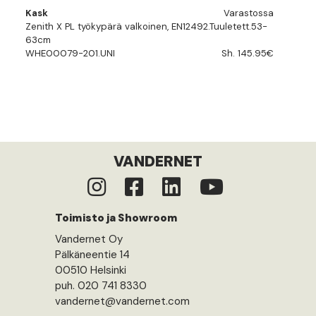
Kask
Varastossa
Zenith X PL työkypärä valkoinen, EN12492.Tuuletett.53-
63cm
WHE00079-201.UNI
Sh. 145.95€
VANDERNET
Toimisto ja Showroom
Vandernet Oy
Pälkäneentie 14
00510 Helsinki
puh. 020 741 8330
vandernet@vandernet.com