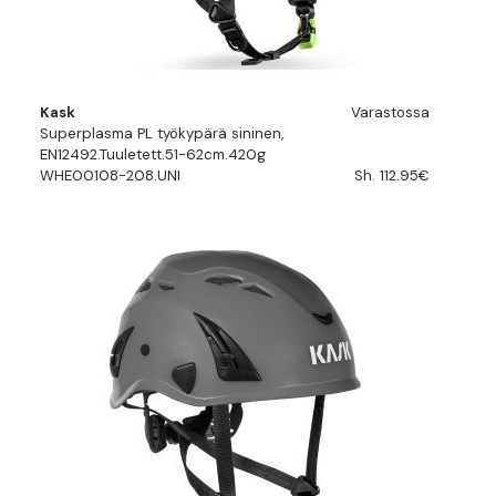
Kask
Varastossa
Superplasma PL työkypärä sininen,
EN12492.Tuuletett.51-62cm.420g
WHE00108-208.UNI
Sh. 112.95€