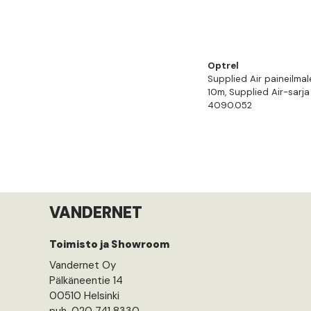
Optrel
Supplied Air paineilmal
10m, Supplied Air-sarja
4090.052
VANDERNET
Toimisto ja Showroom
Vandernet Oy
Pälkäneentie 14
00510 Helsinki
puh. 020 741 8330