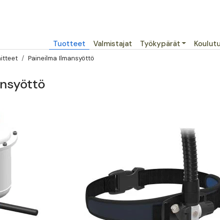
Päävalikko
Tuotteet
Valmistajat
Työkypärät
Koulut
itteet
Paineilma Ilmansyöttö
ansyöttö