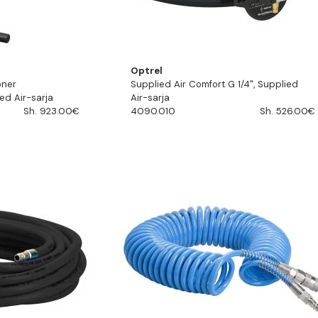
Optrel
oner
Supplied Air Comfort G 1/4", Supplied
ed Air-sarja
Air-sarja
Sh. 923.00€
4090.010
Sh. 526.00€