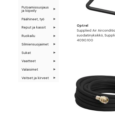
Putoamissuojaus
ja kiipeily
Päähineet, työ
Optrel
Reput ja kassit
Supplied Air Airconditi
suodatinyksikkö, Suppli
Ruokailu
4090.100
Silmiensuojaimet
Sukat
Vaatteet
Valaisimet
Veitset ja kirveet