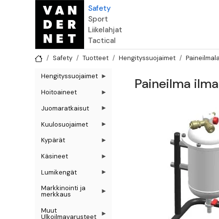
Hyppää pääsisältöön
Safety
Sport
Liikelahjat
Tactical
Safety
Tuotteet
Hengityssuojaimet
Paineilmala
Hengityssuojaimet
Paineilma ilm
Hoitoaineet
Juomaratkaisut
Kuulosuojaimet
Kypärät
Käsineet
Lumikengät
Markkinointi ja
merkkaus
Muut
Ulkoilmavarusteet