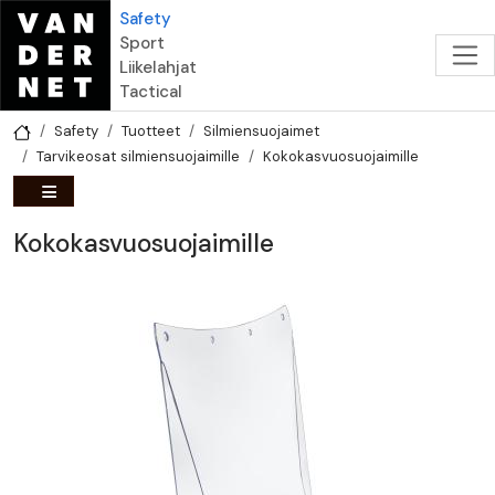
Hyppää pääsisältöön
Safety
Sport
Liikelahjat
Tactical
Safety
Tuotteet
Silmiensuojaimet
Tarvikeosat silmiensuojaimille
Kokokasvuosuojaimille
Kokokasvuosuojaimille