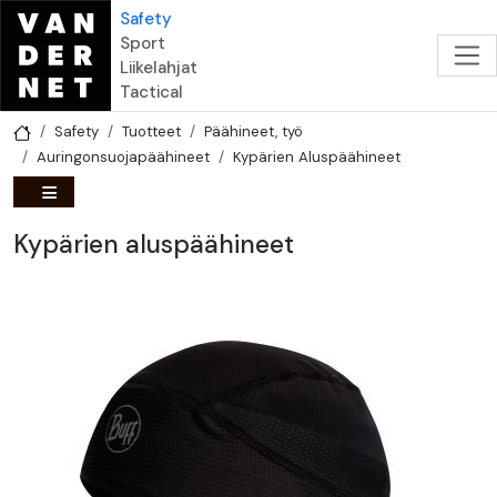
Hyppää pääsisältöön
Safety
Sport
Liikelahjat
Tactical
Safety
Tuotteet
Päähineet, työ
Auringonsuojapäähineet
Kypärien Aluspäähineet
Kypärien aluspäähineet