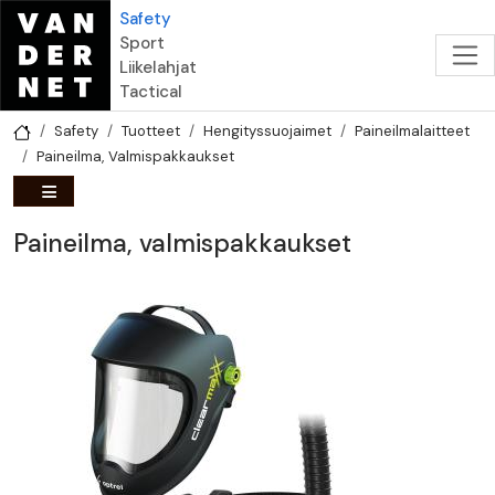
Hyppää pääsisältöön
Safety
Sport
Liikelahjat
Tactical
Safety
Tuotteet
Hengityssuojaimet
Paineilmalaitteet
Paineilma, Valmispakkaukset
Paineilma, valmispakkaukset