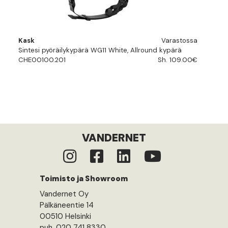
Kask
Varastossa
Sintesi pyöräilykypärä WG11 White, Allround kypärä
CHE00100.201
Sh. 109.00€
VANDERNET
Toimisto ja Showroom
Vandernet Oy
Pälkäneentie 14
00510 Helsinki
puh. 020 741 8330