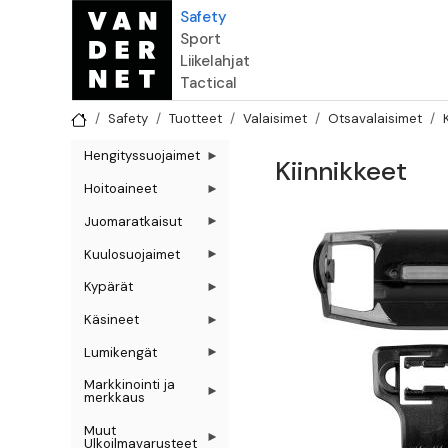
Hyppää pääsisältöön
Safety
Sport
Liikelahjat
Tactical
Safety
Tuotteet
Valaisimet
Otsavalaisimet
Hengityssuojaimet
Kiinnikkeet
Hoitoaineet
Juomaratkaisut
Kuulosuojaimet
Kypärät
Käsineet
Lumikengät
Markkinointi ja
merkkaus
Muut
Ulkoilmavarusteet