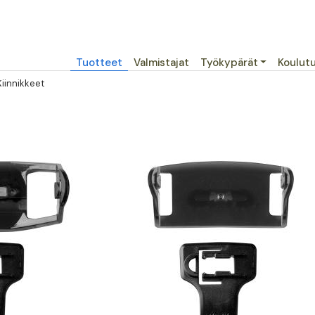
Päävalikko
Tuotteet
Valmistajat
Työkypärät
Koulut
Kiinnikkeet