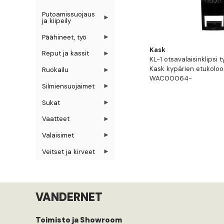
Putoamissuojaus
ja kiipeily
Päähineet, työ
Kask
Reput ja kassit
KL-1 otsavalaisinklipsi 
Kask kypärien etukolo
Ruokailu
WAC00064-
Silmiensuojaimet
Sukat
Vaatteet
Valaisimet
Veitset ja kirveet
VANDERNET
Toimisto ja Showroom