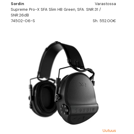
Sordin
Varastossa
Supreme Pro-X SFA Slim HB Green, SFA. SNR:31 /
SNR:26dB
74502-06-S
Sh. 552.00€
Uutuus