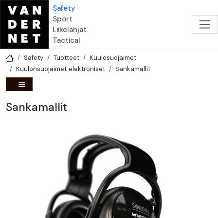
Hyppää pääsisältöön
Safety
Sport
Liikelahjat
Tactical
Safety
Tuotteet
Kuulosuojaimet
Kuulonsuojaimet elektroniset
Sankamallit
Sankamallit