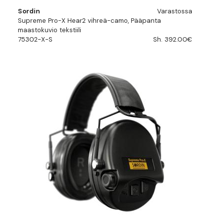
Sordin
Varastossa
Supreme Pro-X Hear2 vihreä-camo, Pääpanta
maastokuvio tekstiili
75302-X-S
Sh. 392.00€