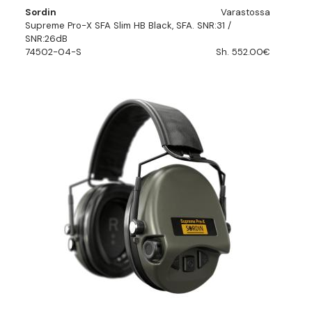
Sordin
Varastossa
Supreme Pro-X SFA Slim HB Black, SFA. SNR:31 /
SNR:26dB
74502-04-S
Sh. 552.00€