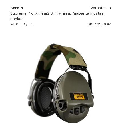
Sordin
Varastossa
Supreme Pro-X Hear2 Slim vihreä, Pääpanta mustaa
nahkaa
74302-X/L-S
Sh. 489.00€