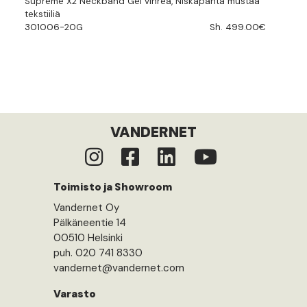
Supreme X2 Neckband Gel vihreä, Niskapanta mustaa
tekstiiliä
301006-20G
Sh. 499.00€
VANDERNET
Toimisto ja Showroom
Vandernet Oy
Pälkäneentie 14
00510 Helsinki
puh. 020 741 8330
vandernet@vandernet.com
Varasto