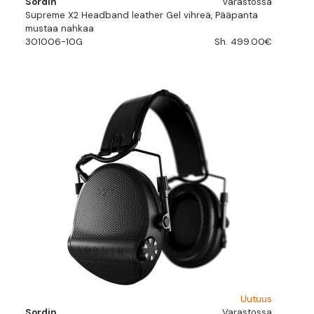
Sordin
Varastossa
Supreme X2 Headband leather Gel vihreä, Pääpanta
mustaa nahkaa
301006-10G
Sh. 499.00€
Uutuus
Sordin
Varastossa