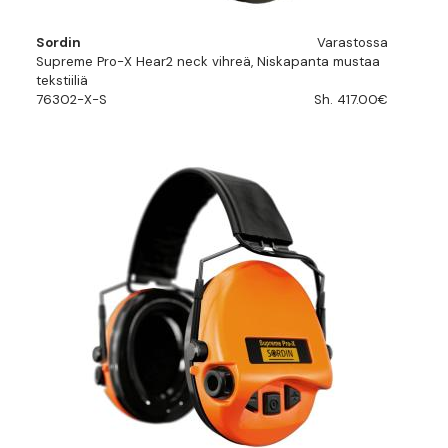
Sordin
Varastossa
Supreme Pro-X Hear2 neck vihreä, Niskapanta mustaa
tekstiiliä
76302-X-S
Sh. 417.00€