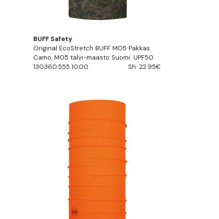
BUFF Safety
Original EcoStretch BUFF M05 Pakkas
Camo, M05 talvi-maasto Suomi. UPF50
130360.555.10.00
Sh. 22.95€