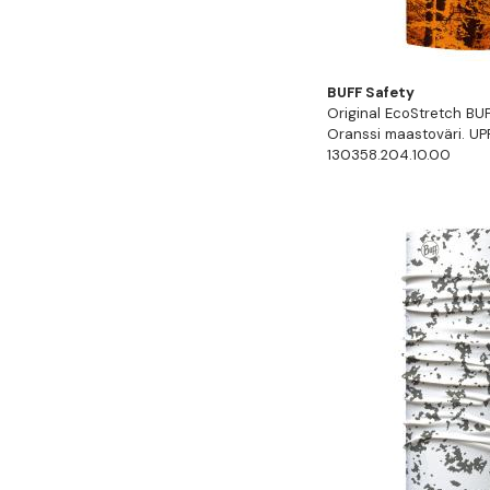
BUFF Safety
Original EcoStretch B
Oranssi maastoväri. U
130358.204.10.00