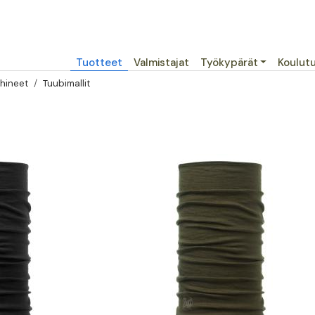
Päävalikko
Tuotteet
Valmistajat
Työkypärät
Koulut
hineet
Tuubimallit