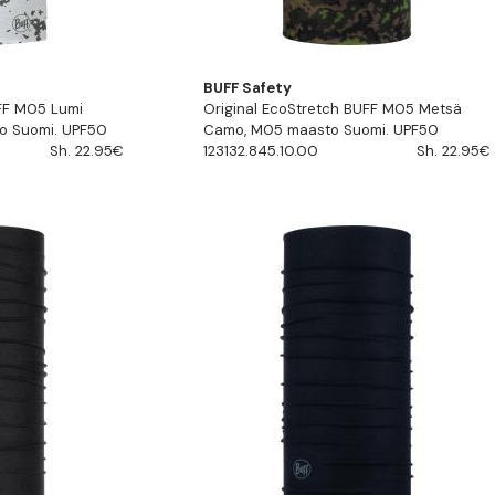
BUFF Safety
UFF M05 Lumi
Original EcoStretch BUFF M05 Metsä
o Suomi. UPF50
Camo, M05 maasto Suomi. UPF50
Sh. 22.95€
123132.845.10.00
Sh. 22.95€