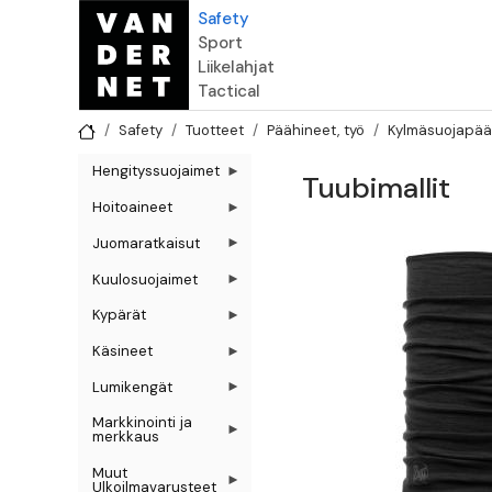
Hyppää pääsisältöön
Safety
Sport
Liikelahjat
Tactical
Safety
Tuotteet
Päähineet, työ
Kylmäsuojapää
Hengityssuojaimet
Tuubimallit
Hoitoaineet
Juomaratkaisut
Kuulosuojaimet
Kypärät
Käsineet
Lumikengät
Markkinointi ja
merkkaus
Muut
Ulkoilmavarusteet