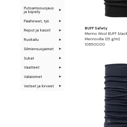
Putoamissuojaus
ja kiipeily
Päähineet, työ
BUFF Safety
Reput ja kassit
Merino Wool BUFF blac
Merinovilla 125 g/m2
Ruokailu
108500.00
Silmiensuojaimet
Sukat
Vaatteet
Valaisimet
Veitset ja kirveet