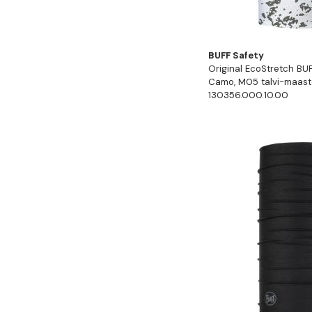
BUFF Safety
Original EcoStretch B
Camo, M05 talvi-maast
130356.000.10.00