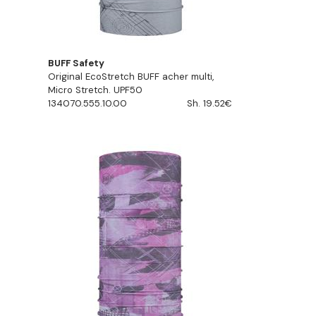
BUFF Safety
Original EcoStretch BUFF acher multi,
Micro Stretch. UPF50
134070.555.10.00
Sh. 19.52€