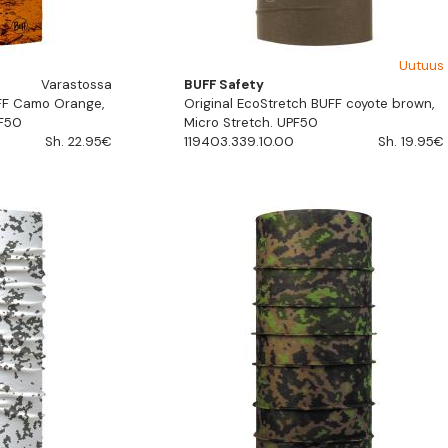
Uutuus
Varastossa
BUFF Safety
UFF Camo Orange,
Original EcoStretch BUFF coyote brown,
PF50
Micro Stretch. UPF50
Sh. 22.95€
119403.339.10.00
Sh. 19.95€