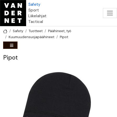
Hyppää pääsisältöön
Safety
Sport
Liikelahjat
Tactical
Safety
Tuotteet
Päähineet, työ
Kuumuudensuojapäähineet
Pipot
Pipot