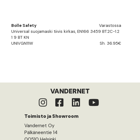
Bolle Safety
Varastossa
Universal suojamaski tiivis kirkas, EN166 3459 BT.2C-1.2
1 9 BT KN
UNIVGN11W
Sh. 36.95€
VANDERNET
Toimisto ja Showroom
Vandernet Oy
Pälkäneentie 14
00510 Helsinki