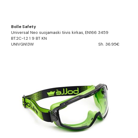
Bolle Safety
Universal Neo suojamaski tiivis kirkas, EN166 3459
BT.2C-1.2 1 9 BT KN
UNIVGN13W
Sh. 36.95€