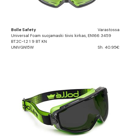
Bolle Safety
Varastossa
Universal Foam suojamaski tiivis kirkas, EN166 3459
BT.2C-1.2 1 9 BT KN
UNIVGN15W
Sh. 40.95€