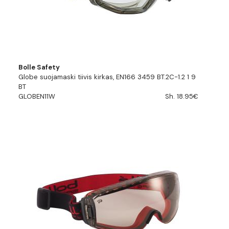
Bolle Safety
Globe suojamaski tiivis kirkas, EN166 3459 BT.2C-1.2 1 9
BT
GLOBEN11W
Sh. 18.95€