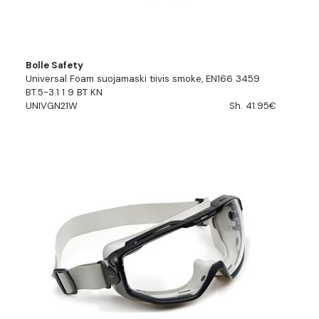
Bolle Safety
Universal Foam suojamaski tiivis smoke, EN166 3459
BT.5-3.1 1 9 BT KN
UNIVGN21W
Sh. 41.95€