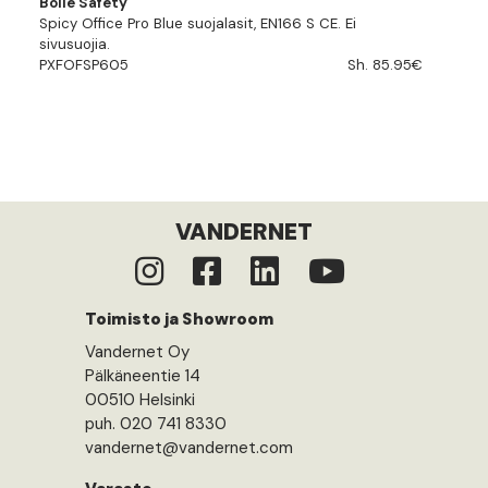
Bolle Safety
Spicy Office Pro Blue suojalasit, EN166 S CE. Ei
sivusuojia.
PXFOFSP605
Sh. 85.95€
VANDERNET
Toimisto ja Showroom
Vandernet Oy
Pälkäneentie 14
00510 Helsinki
puh. 020 741 8330
vandernet@vandernet.com