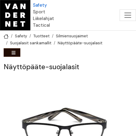
Hyppää pääsisältöön
Safety
Sport
Liikelahjat
Tactical
Safety
Tuotteet
Silmiensuojaimet
Suojalasit sankamallit
Näyttöpääte-suojalasit
Näyttöpääte-suojalasit