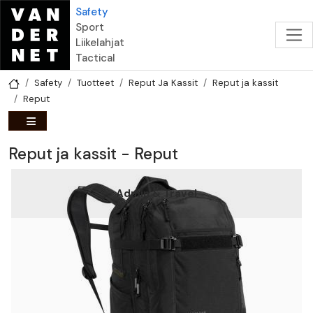
Hyppää pääsisältöön
Safety
Sport
Liikelahjat
Tactical
Safety
Tuotteet
Reput Ja Kassit
Reput ja kassit
Reput
Reput ja kassit - Reput
Admin & Travel