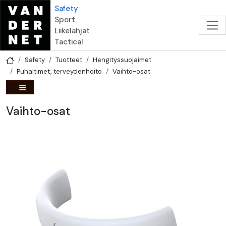
Hyppää pääsisältöön
Safety
Sport
Liikelahjat
Tactical
Safety
Tuotteet
Hengityssuojaimet
Puhaltimet, terveydenhoito
Vaihto-osat
Vaihto-osat