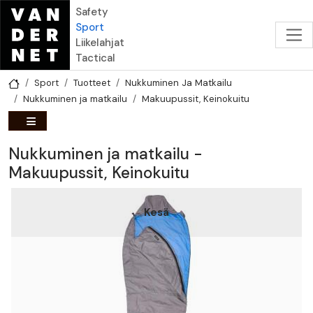
Hyppää pääsisältöön
Safety
Sport
Liikelahjat
Tactical
Sport
Tuotteet
Nukkuminen Ja Matkailu
Nukkuminen ja matkailu
Makuupussit, Keinokuitu
Nukkuminen ja matkailu -
Makuupussit, Keinokuitu
Kesä