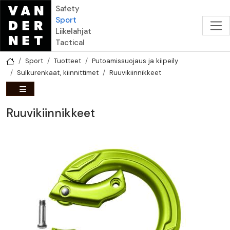
Hyppää pääsisältöön
Safety
Sport
Liikelahjat
Tactical
Sport
Tuotteet
Putoamissuojaus ja kiipeily
Sulkurenkaat, kiinnittimet
Ruuvikiinnikkeet
Ruuvikiinnikkeet