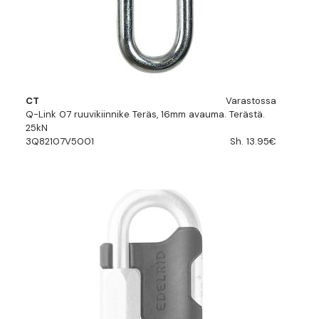
CT
Varastossa
Q-Link 07 ruuvikiinnike Teräs, 16mm avauma. Terästä.
25kN
3Q82107V5001
Sh. 13.95€