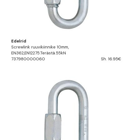
Edelrid
Screwlink ruuvikiinnike 10mm,
EN362,EN12275.Terästä.55kN
737980000060
Sh. 16.95€