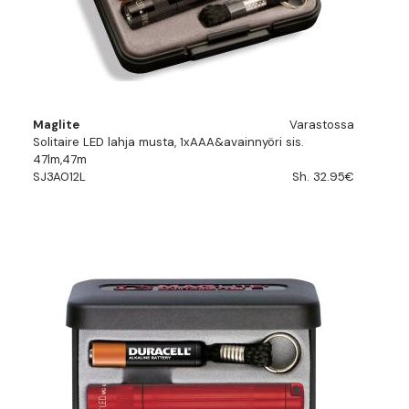
Maglite
Varastossa
Solitaire LED lahja musta, 1xAAA&avainnyöri sis.
47lm,47m
SJ3A012L
Sh. 32.95€