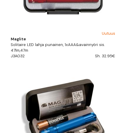
Uutuus
Maglite
Solitaire LED lahja punainen, 1xAAA&avainnyöri sis.
47lm,47m
J3A032
Sh. 32.95€