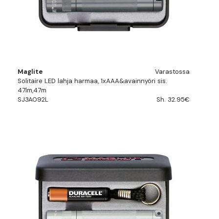
Maglite
Varastossa
Solitaire LED lahja harmaa, 1xAAA&avainnyöri sis.
47lm,47m
SJ3A092L
Sh. 32.95€