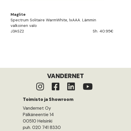
Maglite
Spectrum Solitaire WarmWhite, 1xAAA. Lämmin
valkoinen valo
J3ASZ2
Sh. 40.95€
VANDERNET
Toimisto ja Showroom
Vandernet Oy
Pälkäneentie 14
00510 Helsinki
puh. 020 741 8330