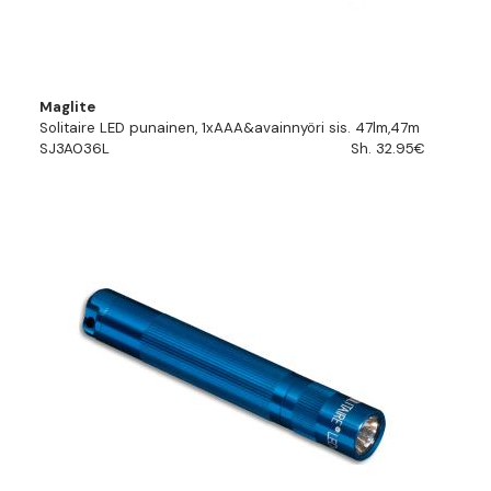
Maglite
Solitaire LED punainen, 1xAAA&avainnyöri sis. 47lm,47m
SJ3A036L
Sh. 32.95€