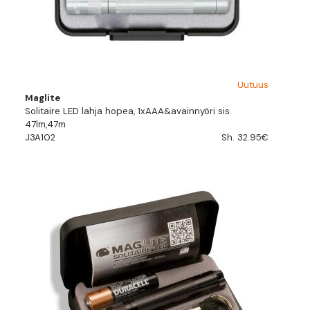
Uutuus
Maglite
Solitaire LED lahja hopea, 1xAAA&avainnyöri sis.
47lm,47m
J3A102
Sh. 32.95€