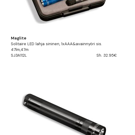
Maglite
Solitaire LED lahja sininen, 1xAAA&avainnyöri sis.
47lm,47m
SJ3A112L
Sh. 32.95€