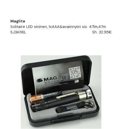
Maglite
Solitaire LED sininen, 1xAAA&avainnyöri sis. 47lm,47m
SJ3A116L
Sh. 32.95€