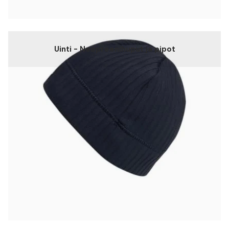
Uinti - Neopreenihuput ja pipot