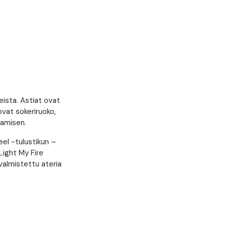
eista. Astiat ovat
ovat sokeriruoko,
tamisen.
eel -tulustikun –
Light My Fire
 valmistettu ateria