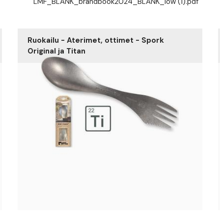
LMF_BLANK_brandbook2024_BLANK_low (1).pdf
t
Ruokailu - Aterimet, ottimet - Spork
Original ja Titan