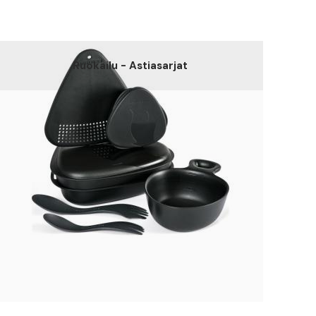
Ruokailu - Astiasarjat