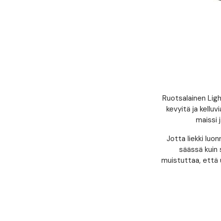
Ruotsalainen Ligh
kevyitä ja kellu
maissi 
Jotta liekki luo
säässä kuin 
muistuttaa, että u