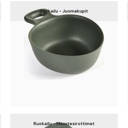
Ruokailu - Juomakupit
Ruokailu - Maustesirottimet