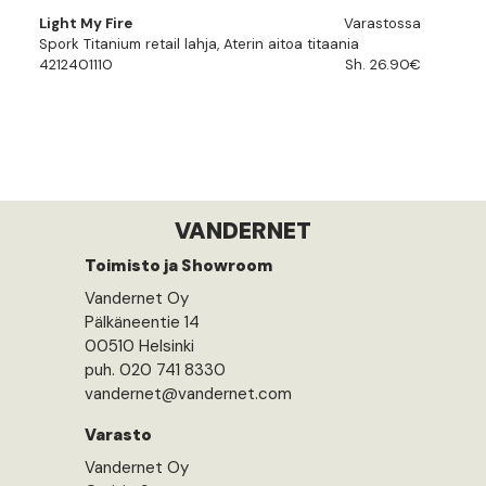
Light My Fire
Varastossa
Spork Titanium retail lahja, Aterin aitoa titaania
4212401110
Sh. 26.90€
VANDERNET
Toimisto ja Showroom
Vandernet Oy
Pälkäneentie 14
00510 Helsinki
puh. 020 741 8330
vandernet@vandernet.com
Varasto
Vandernet Oy