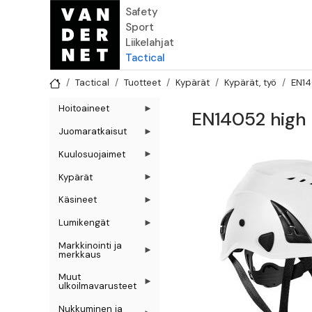
Hyppää pääsisältöön
Safety
Sport
Liikelahjat
Tactical
Tactical
Tuotteet
Kypärät
Kypärät, työ
EN14
Hoitoaineet
EN14052 high
Juomaratkaisut
Kuulosuojaimet
Kypärät
Käsineet
Lumikengät
Markkinointi ja
merkkaus
Muut
ulkoilmavarusteet
Nukkuminen ja