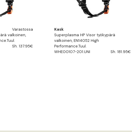
Varastossa
Kask
ärä valkoinen,
Superplasma HP Visor työkypärä
ce.Tuul.
valkoinen, EN14052 High
Sh. 137.95€
Performance.Tuul.
WHE00107-201.UNI
Sh. 181.95€