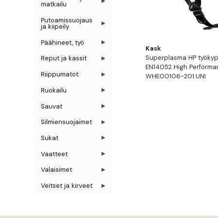
matkailu
Putoamissuojaus
ja kiipeily
Päähineet, työ
Kask
Superplasma HP työkyp
Reput ja kassit
EN14052 High Performan
Riippumatot
WHE00106-201.UNI
Ruokailu
Sauvat
Silmiensuojaimet
Sukat
Vaatteet
Valaisimet
Veitset ja kirveet