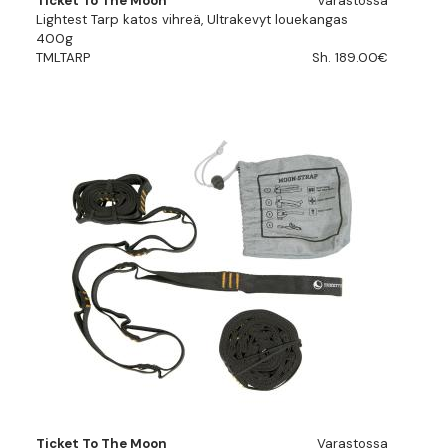
Ticket To The Moon
Varastossa
Lightest Tarp katos vihreä, Ultrakevyt louekangas
400g
TMLTARP
Sh. 189.00€
Ticket To The Moon
Varastossa