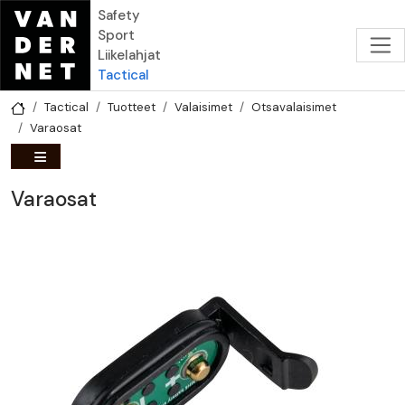
Hyppää pääsisältöön
Safety
Sport
Liikelahjat
Tactical
Tactical
Tuotteet
Valaisimet
Otsavalaisimet
Varaosat
Varaosat