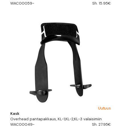
WAC00059-
Sh. 15.95€
Uutuus
Kask
Overhead pantapakkaus, KL-1,KL-2,KL-3 valaisimiin
WAC00049-
Sh. 27.95€