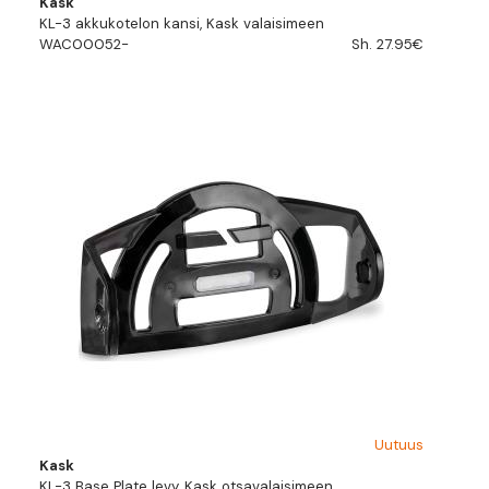
Kask
KL-3 akkukotelon kansi, Kask valaisimeen
WAC00052-
Sh. 27.95€
Uutuus
Kask
KL-3 Base Plate levy, Kask otsavalaisimeen