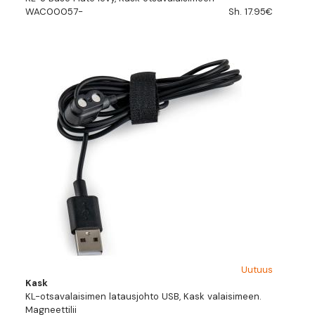
WAC00057-
Sh. 17.95€
Uutuus
Kask
KL-otsavalaisimen latausjohto USB, Kask valaisimeen.
Magneettilii