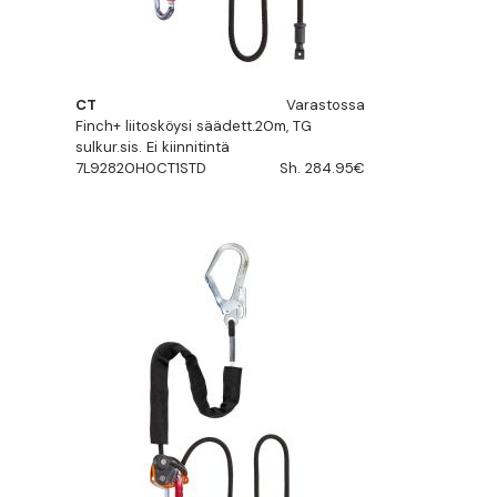
CT
Varastossa
Finch+ liitosköysi säädett.20m, TG
sulkur.sis. Ei kiinnitintä
7L92820H0CT1STD
Sh. 284.95€