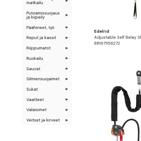
matkailu
Putoamissuojaus
ja kiipeily
Päähineet, työ
Edelrid
Adjustable Self Belay S
Reput ja kassit
881971156272
Riippumatot
Ruokailu
Sauvat
Silmiensuojaimet
Sukat
Vaatteet
Valaisimet
Veitset ja kirveet