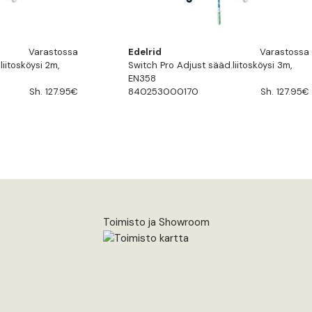
Varastossa
Edelrid
Varastossa
iitosköysi 2m,
Switch Pro Adjust sääd.liitosköysi 3m,
EN358
Sh. 127.95€
840253000170
Sh. 127.95€
Toimisto ja Showroom