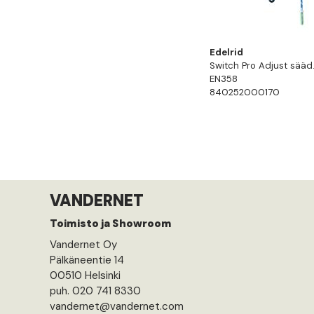
Edelrid
Switch Pro Adjust sääd.l
EN358
840252000170
VANDERNET
Toimisto ja Showroom
Vandernet Oy
Pälkäneentie 14
00510 Helsinki
puh. 020 741 8330
vandernet@vandernet.com