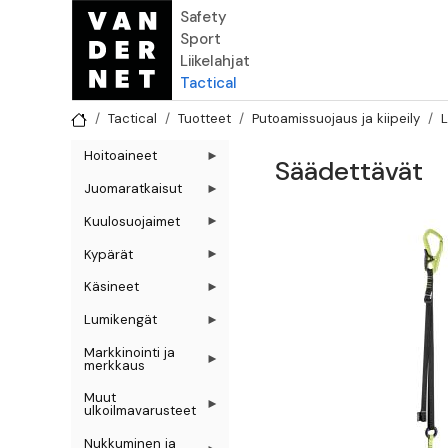
Hyppää pääsisältöön
Safety
Sport
Liikelahjat
Tactical
Tactical
Tuotteet
Putoamissuojaus ja kiipeily
L
Hoitoaineet
Säädettävät
Juomaratkaisut
Kuulosuojaimet
Kypärät
Käsineet
Lumikengät
Markkinointi ja
merkkaus
Muut
ulkoilmavarusteet
Nukkuminen ja