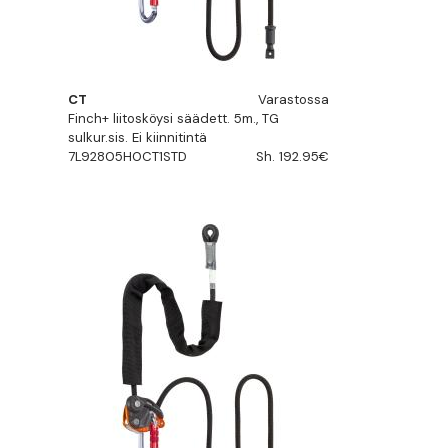
CT
Varastossa
Finch+ liitosköysi säädett. 5m., TG
sulkur.sis. Ei kiinnitintä
7L92805H0CT1STD
Sh. 192.95€