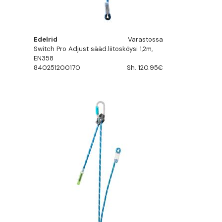
Edelrid
Varastossa
Switch Pro Adjust sääd.liitosköysi 1,2m,
EN358
840251200170
Sh. 120.95€