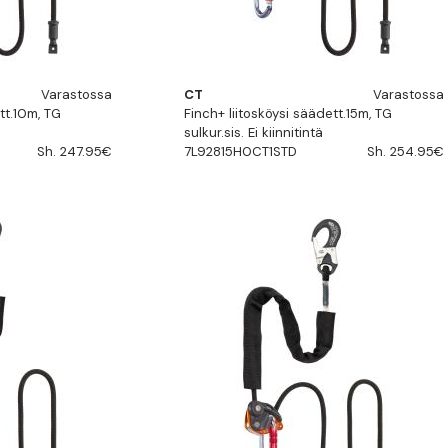
Varastossa
CT
Varastossa
tt.10m, TG
Finch+ liitosköysi säädett.15m, TG
sulkur.sis. Ei kiinnitintä
Sh. 247.95€
7L92815H0CT1STD
Sh. 254.95€