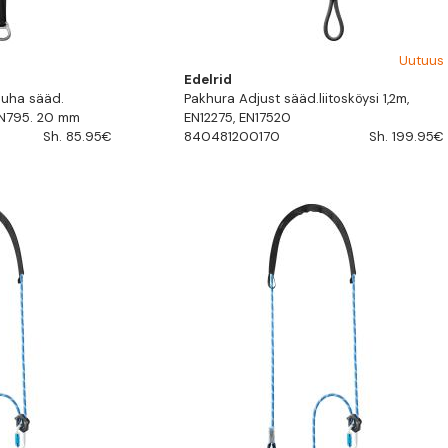
Uutuus
Edelrid
auha sääd.
Pakhura Adjust sääd.liitosköysi 1,2m,
N795. 20 mm
EN12275, EN17520
Sh. 85.95€
840481200170
Sh. 199.95€