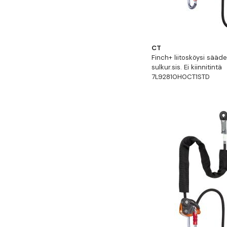
CT
Finch+ liitosköysi sääde
sulkur.sis. Ei kiinnitintä
7L92810H0CT1STD