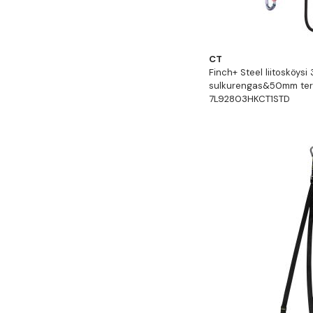
CT
Finch+ Steel liitosköysi
sulkurengas&50mm ter
7L92803HKCT1STD