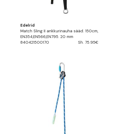
Edelrid
Match Sling II ankkurinauha sääd. 150cm,
EN354,EN566,EN795. 20 mm
840421500170
Sh. 75.95€