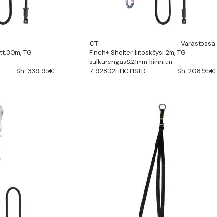
CT
Varastossa
ett.30m, TG
Finch+ Shelter liitosköysi 2m, TG
sulkurengas&21mm kiinnitin
Sh. 339.95€
7L92802HHCT1STD
Sh. 208.95€