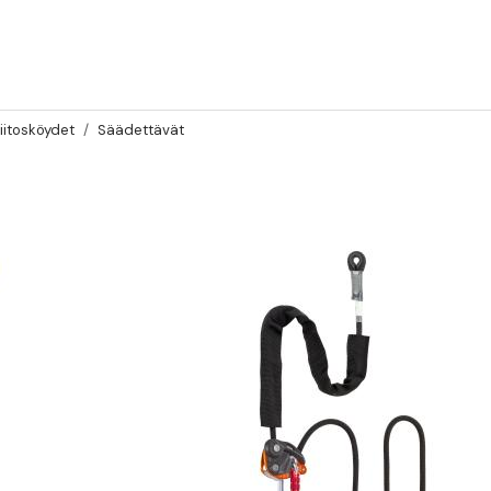
iitosköydet
Säädettävät