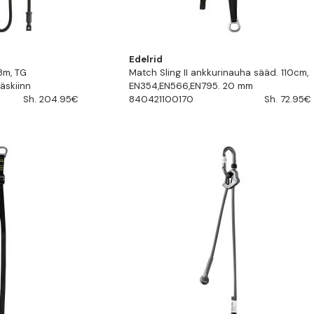
Edelrid
 3m, TG
Match Sling II ankkurinauha sääd. 110cm,
äskiinn
EN354,EN566,EN795. 20 mm
Sh. 204.95€
840421100170
Sh. 72.95€