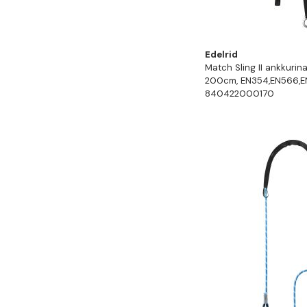
Edelrid
Match Sling II ankkurin
200cm, EN354,EN566,E
840422000170