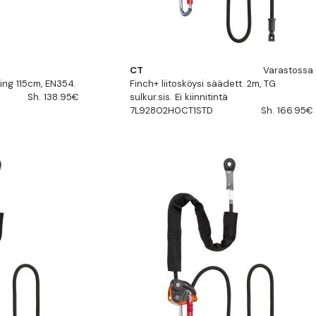
CT
Varastossa
ling 115cm, EN354.
Finch+ liitosköysi säädett. 2m, TG
Sh. 138.95€
sulkur.sis. Ei kiinnitintä
7L92802H0CT1STD
Sh. 166.95€