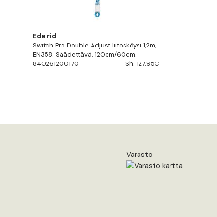
Edelrid
Switch Pro Double Adjust liitosköysi 1,2m,
EN358. Säädettävä. 120cm/60cm.
840261200170
Sh. 127.95€
Varasto