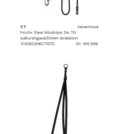
CT
Varastossa
Finch+ Steel liitosköysi 2m, TG
sulkurengas&50mm teräskiinn
7L92802HKCT1STD
Sh. 199.95€