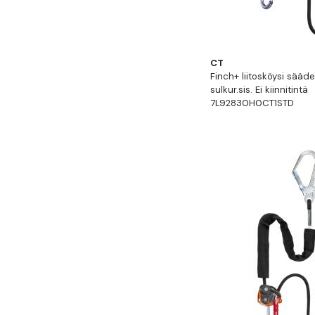
CT
Finch+ liitosköysi sääd
sulkur.sis. Ei kiinnitintä
7L92830H0CT1STD