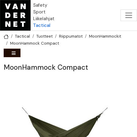
Hyppää pääsisältöön
Safety
Sport
Liikelahjat
Tactical
Tactical
Tuotteet
Riippumatot
MoonHammockit
MoonHammock Compact
MoonHammock Compact