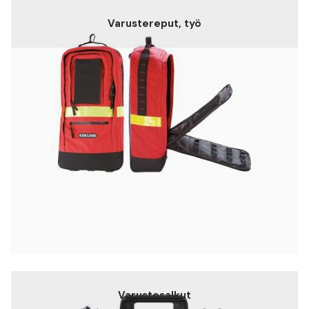
Varustereput, työ
Varustesalkut