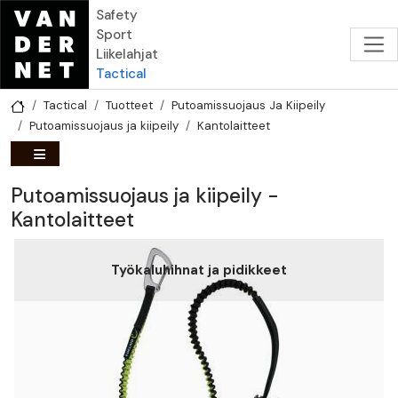
Hyppää pääsisältöön
Safety
Sport
Liikelahjat
Tactical
Tactical
Tuotteet
Putoamissuojaus Ja Kiipeily
Putoamissuojaus ja kiipeily
Kantolaitteet
Putoamissuojaus ja kiipeily -
Kantolaitteet
Työkaluhihnat ja pidikkeet