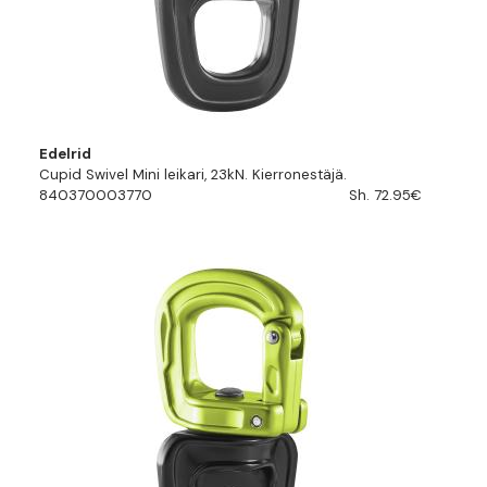
Edelrid
Cupid Swivel Mini leikari, 23kN. Kierronestäjä.
840370003770
Sh. 72.95€