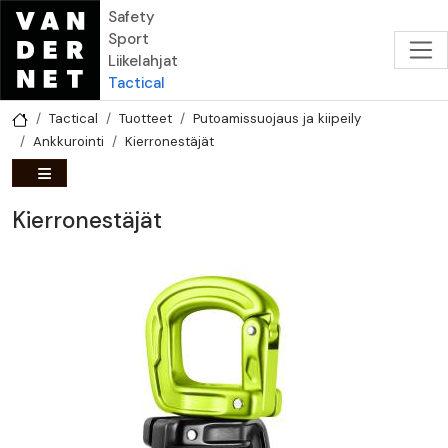
Hyppää pääsisältöön
Safety
Sport
Liikelahjat
Tactical
Tactical
Tuotteet
Putoamissuojaus ja kiipeily
Ankkurointi
Kierronestäjät
Kierronestäjät